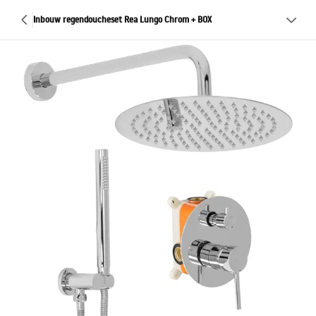
Inbouw regendoucheset Rea Lungo Chrom + BOX