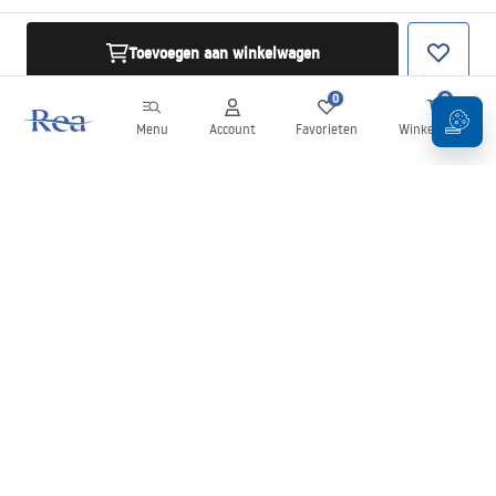
Toevoegen aan winkelwagen
0
0
Menu
Account
Favorieten
Winkelwagen
Nieuwsbrief
Blijf op de hoogte van nieuws en aanbiedingen!
Aanmelden
Door uw gegevens in te voeren en te bevestigen, gaat u akkoord
met het ontvangen van de nieuwsbrief onder de voorwaarden