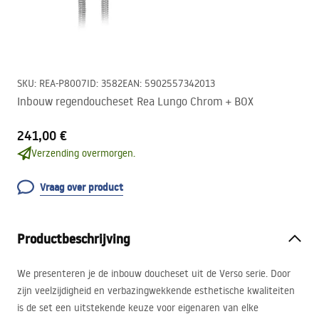
SKU
:
REA-P8007
ID
:
3582
EAN
:
5902557342013
Inbouw regendoucheset Rea Lungo Chrom + BOX
241,00 €
Verzending overmorgen.
Vraag over product
Productbeschrijving
We presenteren je de inbouw doucheset uit de Verso serie. Door
zijn veelzijdigheid en verbazingwekkende esthetische kwaliteiten
is de set een uitstekende keuze voor eigenaren van elke