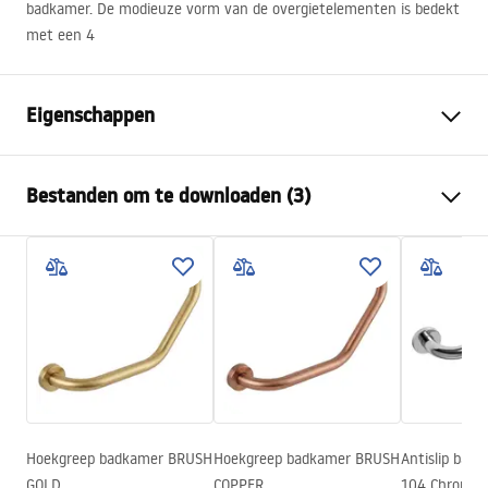
badkamer. De modieuze vorm van de overgietelementen is bedekt
met een 4
Eigenschappen
Kleur
Chroom
Bestanden om te downloaden (3)
Materiaal
Messing, ABS
Kraan type
Ééngreeps
Veiligheidsinformatie
Montagewijze
Inbouw
Safety_Information_Shower_set.pdf
Hoogteverstelling
Ja
Baduitloop
Nee
Garantievoorwaarden
Drukregeling
Ja
Warranty_Terms_and_Conditions_Faucets_-_5.pdf
Anti-Calc Systeem
Ja
Coatingtechnologie
Chrome plating
Hoekgreep badkamer BRUSH
Hoekgreep badkamer BRUSH
Antislip bad
Montage-instructies
GOLD
COPPER
104 Chrome
Garantie
24 maanden