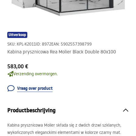
Uitverkoop
SKU
:
KPL-K2011
ID
:
8972
EAN
:
5902557398799
Kabina prysznicowa Rea Molier Black Double 80x100
583,00 €
Verzending overmorgen.
Vraag over product
Productbeschrijving
Kabina prysznicowa Molier składa się z dwóch drzwi szklanych,
wykończonych eleganckimi elementami w kolorze czarny mat.