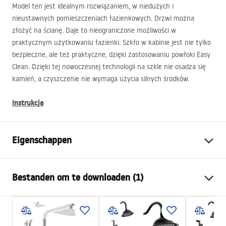
Model ten jest idealnym rozwiązaniem, w niedużych i
nieustawnych pomieszczeniach łazienkowych. Drzwi można
złożyć na ścianę. Daje to nieograniczone możliwości w
praktycznym użytkowaniu łazienki. Szkło w kabinie jest nie tylko
bezpieczne, ale też praktyczne, dzięki zastosowaniu powłoki Easy
Clean. Dzięki tej nowoczesnej technologii na szkle nie osadza się
kamień, a czyszczenie nie wymaga użycia silnych środków.
Instrukcja
Eigenschappen
Afmetingen (deur x deur)
80x100
Bestanden om te downloaden (1)
Kleur
zwart
Type cabine
Hoek
shower manual
De kleur van het glas
Transparant 6mm
shower manual.pdf