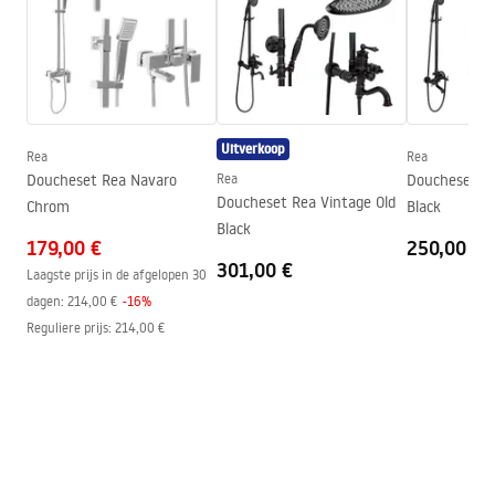
De manier van openen
Aan beide zijden opvouwbaar
Installatie
Op het peuterbad of op de
vloer
Hoogte (mm)
1900
mm
Richting van de cabine
Universeel
Uitverkoop
Rea
Rea
Garantie
24 maanden
Doucheset Rea Navaro
Rea
Doucheset Re
Doucheset Rea Vintage Old
Chrom
Black
Easy Clean-coating
Ja, aan beide zijden van het
Black
glas
179,00 €
250,00 €
301,00 €
Laagste prijs in de afgelopen 30
dagen:
214,00 €
-
16
%
Reguliere prijs
:
214,00 €