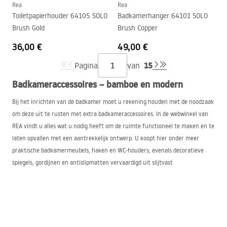
Rea
Rea
Toiletpapierhouder 64105 SOLO
Badkamerhanger 64101 SOLO
Brush Gold
Brush Copper
36,00 €
49,00 €
15
Pagina
van
Badkameraccessoires – bamboe en modern
Bij het inrichten van de badkamer moet u rekening houden met de noodzaak
om deze uit te rusten met extra badkameraccessoires. In de webwinkel van
REA
vindt u alles wat u nodig heeft om de ruimte functioneel te maken en te
laten opvallen met een aantrekkelijk ontwerp. U koopt hier onder meer
praktische badkamermeubels, haken en WC-houders, evenals decoratieve
spiegels, gordijnen en antislipmatten vervaardigd uit slijtvast
bamboemateriaal. Daarnaast breiden we ons assortiment voortdurend uit
met accessoires voor badkamers en de daarin aanwezige douchecabines.
Bij het kiezen van de verschillende inrichtingselementen is het verstandig
rekening te houden met de persoonlijke stijl van de ruimte, alsook met de