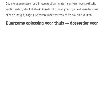
Deze keukenaccessoires zijn gemaakt van materialen van hoge kwaliteit,
zoals roestvrij staal of stevig kunststof. Dankzij dat zijn de doseerders niet
alleen nuttig bij dagelijkse taken, maar verfraaien ze ook elke keuken.
Duurzame oplossing voor thuis — doseerder voor
detergenten
In de webwinkel Rea hechten we veel waarde aan milieuvriendelijke
oplossingen. Daarom maken onze doseerders voor detergenten nauwkeurig
doseren mogelijk, wat bijdraagt aan een verminderd verbruik en minder
afval. Door voor onze producten te kiezen, verhoogt u niet alleen het gemak
en de esthetiek van uw keuken, maar draagt u ook bij aan de bescherming
van het milieu en duurzame ontwikkeling.
Een elegante manier om op te bergen — reservoir
voor afwasmiddel bij de gootsteen
Als u een elegante en tegelijk praktische manier nodig heeft om afwasmiddel
op te bergen, zijn de reservoirs voor afwasmiddel van Rea een uitstekende
oplossing. In het uitgebreide assortiment van de webwinkel Rea vindt u ze in
verschillende vormen, kleuren en motieven, zodat u ze makkelijk op de stijl