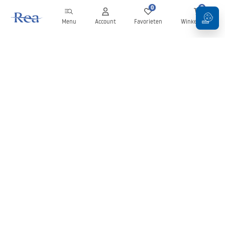
0
0
Menu
Account
Favorieten
Winkelwagen
Nieuwsbrief
Blijf op de hoogte van nieuws en aanbiedingen!
Aanmelden
Door uw gegevens in te voeren en te bevestigen, gaat u akkoord
met het ontvangen van de nieuwsbrief onder de voorwaarden
zoals beschreven in de
Algemene voorwaarden
.