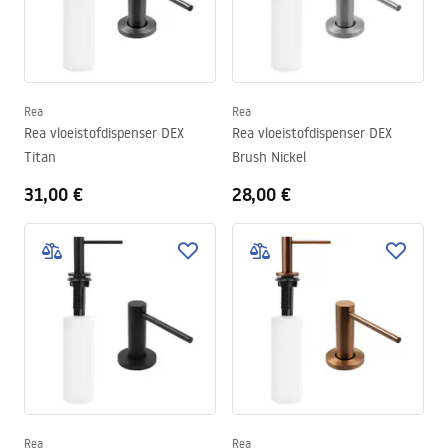
interieur van bijna elke keuken past. En door hem te monteren
wint de ruimte zowel aan orde als aan esthetiek.
Rea
Rea
Rea vloeistofdispenser DEX
Rea vloeistofdispenser DEX
Titan
Brush Nickel
31,00 €
28,00 €
Rea
Rea