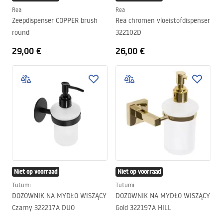
Rea
Rea
Zeepdispenser COPPER brush
Rea chromen vloeistofdispenser
round
322102D
29,00 €
26,00 €
Niet op voorraad
Niet op voorraad
Tutumi
Tutumi
DOZOWNIK NA MYDŁO WISZĄCY
DOZOWNIK NA MYDŁO WISZĄCY
Czarny 322217A DUO
Gold 322197A HILL