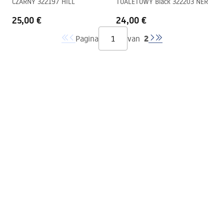
CZARNY 322197 HILL
TOALETOWY Black 322203 NER
25,00 €
24,00 €
2
Pagina
van