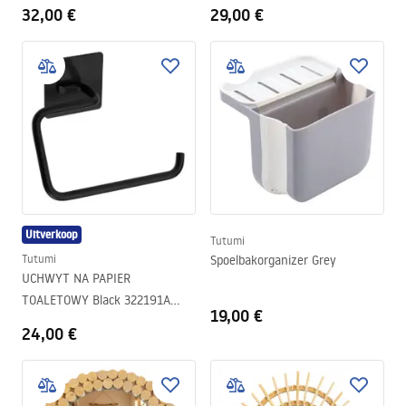
Moon
322187 TIL
32,00 €
29,00 €
Uitverkoop
Tutumi
Tutumi
Spoelbakorganizer Grey
UCHWYT NA PAPIER
TOALETOWY Black 322191A
19,00 €
Moon
24,00 €