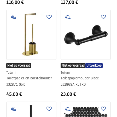
116,00 €
137,00 €
Niet op voorraad
Niet op voorraad
Uitverkoop
Tutumi
Tutumi
Toiletpapier en borstelhouder
Toiletpapierhouder Black
332871 Gold
332869A RETRO
45,00 €
23,00 €