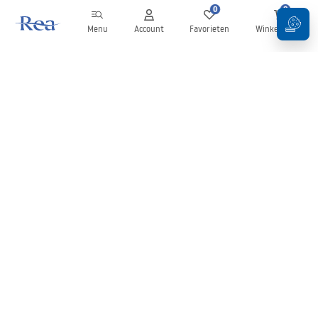
0
0
Menu
Account
Favorieten
Winkelwagen
Nieuwsbrief
Blijf op de hoogte van nieuws en aanbiedingen!
Aanmelden
Door uw gegevens in te voeren en te bevestigen, gaat u akkoord
met het ontvangen van de nieuwsbrief onder de voorwaarden
zoals beschreven in de
Algemene voorwaarden
.