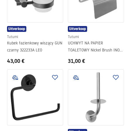
Uitverkoop
Uitverkoop
Tutumi
Tutumi
Kubek łazienkowy wiszący GUN
UCHWYT NA PAPIER
czarny 322233A LEO
TOALETOWY Nickel Brush INOX
322219 DUO
43,00 €
31,00 €