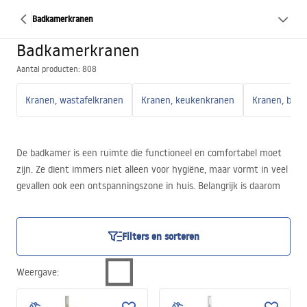
Badkamerkranen
Badkamerkranen
Aantal producten: 808
Kranen, wastafelkranen
Kranen, keukenkranen
Kranen, bad-
De badkamer is een ruimte die functioneel en comfortabel moet
zijn. Ze dient immers niet alleen voor hygiëne, maar vormt in veel
gevallen ook een ontspanningszone in huis. Belangrijk is daarom
niet alleen de keuze van sanitaire voorzieningen en extra
uitrusting, maar ook de juiste keuze van badkamerkranen. De
sanitaire armaturen beïnvloeden niet alleen het gebruikscomfort,
Filters en sorteren
maar spelen ook een belangrijke rol bij het completeren van de
esthetiek van het interieur.
Weergave
: