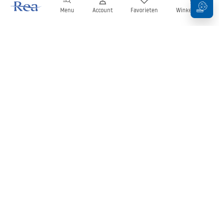
Menu
Account
Favorieten
Winkelwagen
Nieuwsbrief
Blijf op de hoogte van nieuws en aanbiedingen!
Aanmelden
Door uw gegevens in te voeren en te bevestigen, gaat u akkoord
met het ontvangen van de nieuwsbrief onder de voorwaarden
zoals beschreven in de
Algemene voorwaarden
.