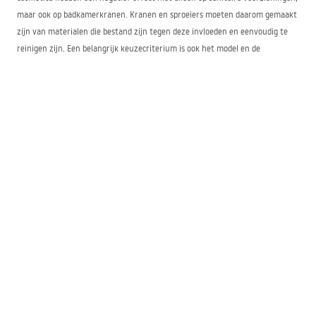
maar ook op badkamerkranen. Kranen en sproeiers moeten daarom gemaakt
zijn van materialen die bestand zijn tegen deze invloeden en eenvoudig te
reinigen zijn. Een belangrijk keuzecriterium is ook het model en de
afwerkingsstijl van de badkamerkraan, zodat deze past bij het karakter van
de interieurinrichting. In het assortiment van onze webwinkel vindt u
badkamerkranen van verschillende types:
in klassieke uitvoering met draaiknoppen,
moderne met een keramische cartridge,
douchesets,
wastafelkranen in verschillende hoogtes en maten,
sproeiers en regendouches,
badkranen,
bidetkranen.
De verschillende modellen zijn verkrijgbaar in diverse kleurvarianten. We
hebben zilverkleurige badkamerkranen, maar ook zwarte, gouden of in
roségoudtinten. Naast klassieke en moderne modellen zijn producten in
retrostijl een interessante optie dankzij hun unieke uitstraling en
afwerkingsdetails.