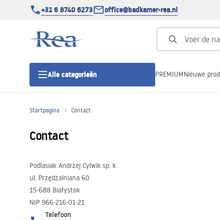
+31 6 8740 6273
office@badkamer-rea.nl
PREMIUM
Nieuwe pro
Alle categorieën
Startpagina
Contact
Douchecabines
Contact
Douchedeur
Podlasiak Andrzej Cylwik sp. k.
Douchebakken
ul. Przędzalniana 60
15-688 Białystok
NIP 966-216-01-21
Lineaire Douchegoten
Telefoon