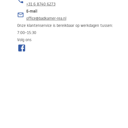
+31 6 8740 6273
Toiletten
E-mail
office@badkamer-rea.nl
Wastafels
Onze klantenservice is bereikbaar op werkdagen tussen:
7:00–15:30
Baden en badwanden
Volg ons
Kranen
Douches
Keuken
Badkameraccessoires