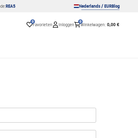
REA5
Nederlands / EUR
Blog
de:
0
0
0,00 €
Favorieten
Inloggen
Winkelwagen
: