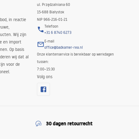
ul. Przędzalniana 60
15-688 Białystok
bod, in reactie
NIP 966-216-01-21
Telefoon
euwe,
+31 6 8740 6273
cten. Wij zijn
E-mail
ie en import
office@badkamer-rea.nl
nen. Op basis
Onze klantenservice is bereikbaar op werkdagen
deren wij dat al
tussen:
ijn voor de
7:00–15:30
oneel.
Volg ons
30 dagen retourrecht