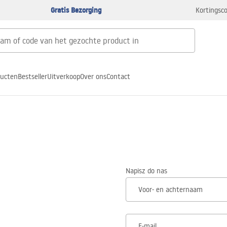
Gratis Bezorging
Kortingsco
ducten
Bestseller
Uitverkoop
Over ons
Contact
Napisz do nas
Voor- en achternaam
E-mail