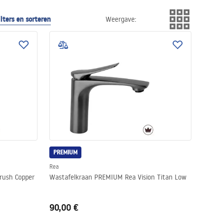
ilters en sorteren
Weergave
:
PREMIUM
Rea
rush Copper
Wastafelkraan PREMIUM Rea Vision Titan Low
90,00 €