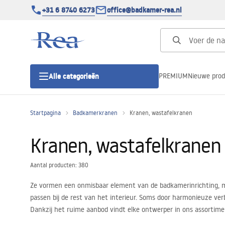
+31 6 8740 6273
office@badkamer-rea.nl
PREMIUM
Nieuwe pro
Alle categorieën
Startpagina
Badkamerkranen
Kranen, wastafelkranen
Douchecabines
Kranen, wastafelkranen
Douchedeur
Aantal producten: 380
Douchebakken
Ze vormen een onmisbaar element van de badkamerinrichting, ma
passen bij de rest van het interieur. Soms door harmonieuze verb
Lineaire Douchegoten
Dankzij het ruime aanbod vindt elke ontwerper in ons assortiment
Elke in onze winkel getoonde wastafelkraan voldoet aan strenge 