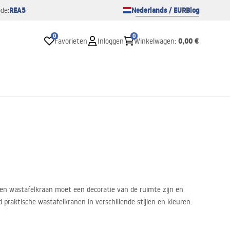
REA5
Nederlands / EUR
Blog
de:
0
0
0,00 €
Favorieten
Inloggen
Winkelwagen
:
en wastafelkraan moet een decoratie van de ruimte zijn en
 praktische wastafelkranen in verschillende stijlen en kleuren.
eikwijdte van de uitloop en afwerkingswijze.