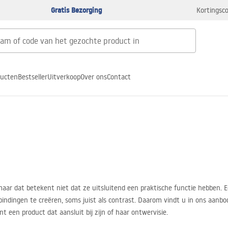
Gratis Bezorging
Kortingsco
ducten
Bestseller
Uitverkoop
Over ons
Contact
ar dat betekent niet dat ze uitsluitend een praktische functie hebben. E
indingen te creëren, soms juist als contrast. Daarom vindt u in ons aanbod
 een product dat aansluit bij zijn of haar ontwervisie.
kwaliteitsnormen. De verschillende modellen verschillen in vorm, hoogte, r