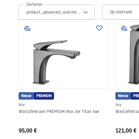
Sorteren
Toiletten
Op voorraad
Wastafels
Baden en badwanden
Kranen
Douches
Nieuw
Keuken
PREMIUM
Nieuw
PR
Rea
Rea
Wastafelkraan PREMIUM Rea Joe Titan low
Badkameraccessoires
95,00 €
121,00 €