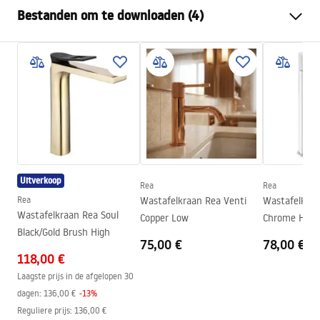
Kraan type
bassin
Bestanden om te downloaden (4)
Montagewijze
Wandmontage, Inbouw
Kleur
Geborsteld koper
Montagehandleiding
Type uitloop
Vast
Faucet.pdf
Materiaal
Messing
Uitloopbereik
180
mm
manual
Hoogte
100
mm
manual podt.pdf
Coatingtechnologie
PVD
Uitverkoop
Aansluitdiameter:
1/2 inch
Rea
Rea
Pielęgnacja
Rea
Wastafelkraan Rea Venti
Wastafelkraa
Garantie
5 jaar
Pielęgnacja.pdf
Wastafelkraan Rea Soul
Copper Low
Chrome High
Black/Gold Brush High
75,00 €
78,00 €
118,00 €
Garantievoorwaarden
Warranty_Terms_and_Conditions_Faucets_-_5.pdf
Laagste prijs in de afgelopen 30
dagen:
136,00 €
-
13
%
Reguliere prijs
:
136,00 €