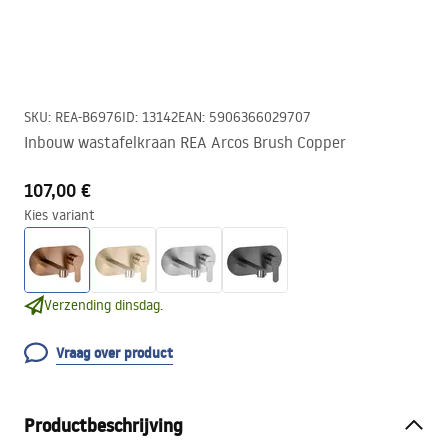
SKU
:
REA-B6976
ID
:
13142
EAN
:
5906366029707
Inbouw wastafelkraan REA Arcos Brush Copper
107,00 €
Kies variant
Verzending dinsdag.
Vraag over product
Productbeschrijving