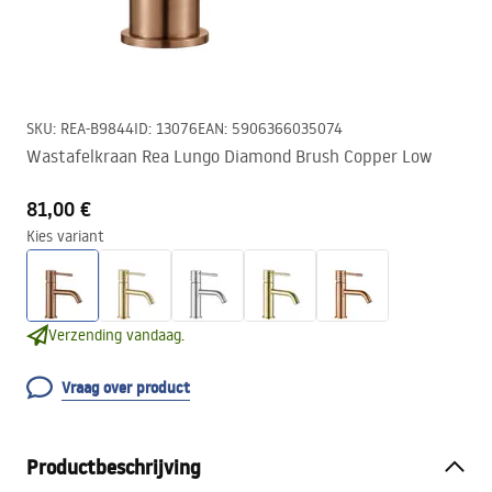
SKU
:
REA-B9844
ID
:
13076
EAN
:
5906366035074
Wastafelkraan Rea Lungo Diamond Brush Copper Low
81,00 €
Kies variant
Verzending vandaag.
Vraag over product
Productbeschrijving