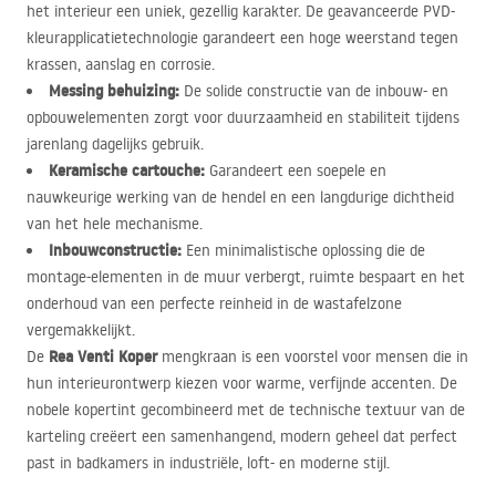
het interieur een uniek, gezellig karakter. De geavanceerde
PVD
-
kleurapplicatietechnologie garandeert een hoge weerstand tegen
krassen, aanslag en corrosie.
Messing behuizing:
De solide constructie van de inbouw- en
opbouwelementen zorgt voor duurzaamheid en stabiliteit tijdens
jarenlang dagelijks gebruik.
Keramische cartouche:
Garandeert een soepele en
nauwkeurige werking van de hendel en een langdurige dichtheid
van het hele mechanisme.
Inbouwconstructie:
Een minimalistische oplossing die de
montage-elementen in de muur verbergt, ruimte bespaart en het
onderhoud van een perfecte reinheid in de wastafelzone
vergemakkelijkt.
Rea Venti Koper
De
mengkraan is een voorstel voor mensen die in
hun interieurontwerp kiezen voor warme, verfijnde accenten. De
nobele kopertint gecombineerd met de technische textuur van de
karteling creëert een samenhangend, modern geheel dat perfect
past in badkamers in industriële, loft- en moderne stijl.