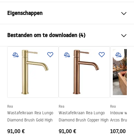
Eigenschappen
Kraan type
bassin
Bestanden om te downloaden (4)
Montagewijze
Wandmontage, Inbouw
Kleur
Geborsteld koper
Montagehandleiding
Type uitloop
Vast
Faucet.pdf
Materiaal
Messing
Uitloopbereik
175
mm
manual
Hoogte
125
mm
manual podt.pdf
Coatingtechnologie
PVD
Aansluitdiameter:
1/2 inch
Rea
Rea
Rea
Pielęgnacja
Wastafelkraan Rea Lungo
Wastafelkraan Rea Lungo
Inbouw wasta
Garantie
5 jaar
Pielęgnacja.pdf
Diamond Brush Gold High
Diamond Brush Copper High
Arcos Brush 
91,00 €
91,00 €
107,00 €