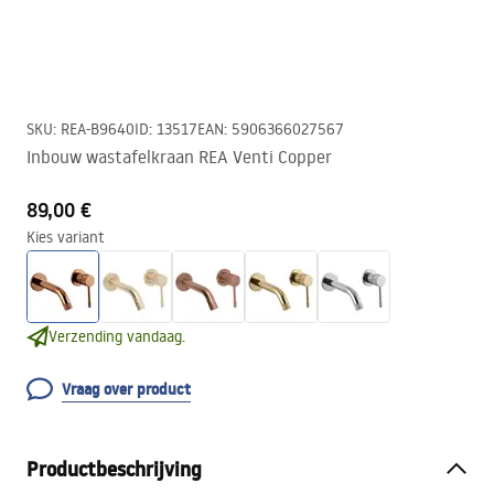
SKU
:
REA-B9640
ID
:
13517
EAN
:
5906366027567
Inbouw wastafelkraan REA Venti Copper
89,00 €
Kies variant
Verzending vandaag.
Vraag over product
Productbeschrijving