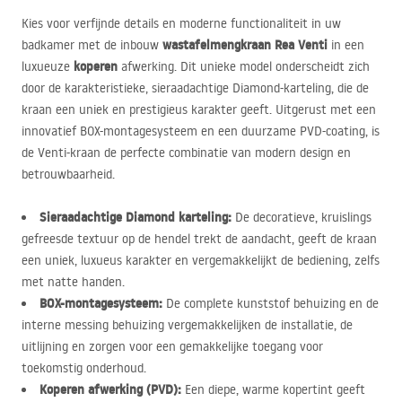
Kies voor verfijnde details en moderne functionaliteit in uw
wastafelmengkraan Rea Venti
badkamer met de inbouw
in een
koperen
luxueuze
afwerking. Dit unieke model onderscheidt zich
door de karakteristieke, sieraadachtige Diamond-karteling, die de
kraan een uniek en prestigieus karakter geeft. Uitgerust met een
innovatief
BOX
-montagesysteem en een duurzame
PVD
-coating, is
de Venti-kraan de perfecte combinatie van modern design en
betrouwbaarheid.
Sieraadachtige Diamond karteling:
De decoratieve, kruislings
gefreesde textuur op de hendel trekt de aandacht, geeft de kraan
een uniek, luxueus karakter en vergemakkelijkt de bediening, zelfs
met natte handen.
BOX
-montagesysteem:
De complete kunststof behuizing en de
interne messing behuizing vergemakkelijken de installatie, de
uitlijning en zorgen voor een gemakkelijke toegang voor
toekomstig onderhoud.
Koperen afwerking (
PVD
):
Een diepe, warme kopertint geeft