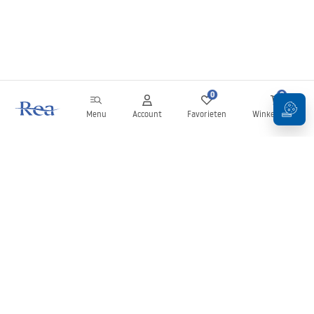
0
0
Menu
Account
Favorieten
Winkelwagen
Nieuwsbrief
Blijf op de hoogte van nieuws en aanbiedingen!
Aanmelden