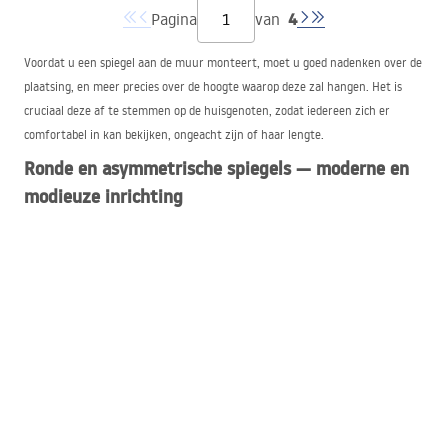
4
Pagina
van
Voordat u een spiegel aan de muur monteert, moet u goed nadenken over de
plaatsing, en meer precies over de hoogte waarop deze zal hangen. Het is
cruciaal deze af te stemmen op de huisgenoten, zodat iedereen zich er
comfortabel in kan bekijken, ongeacht zijn of haar lengte.
Ronde en asymmetrische spiegels — moderne en
modieuze inrichting
Het meest populair zijn ronde badkamerspiegels, die relatief weinig ruimte
innemen maar toch zeer indrukwekkend ogen. Afhankelijk van het model dat
wij in onze winkel aanbieden, bedraagt de diameter 50, 60 of 70 centimeter.
Badkamerspiegels hebben een zwarte of gouden lijst, dus als u voor een van
deze kiest, moet u zorgen voor een passende omgeving rond de spiegel. Het
is belangrijk dat zich in de badkamer elementen in die kleur bevinden om een
samenhangend geheel te creëren. Daarnaast, als de oppervlakte van de
badkamer het toelaat en er twee wastafels zijn geïnstalleerd, is het de
moeite waard twee ronde spiegels naast elkaar op te hangen.