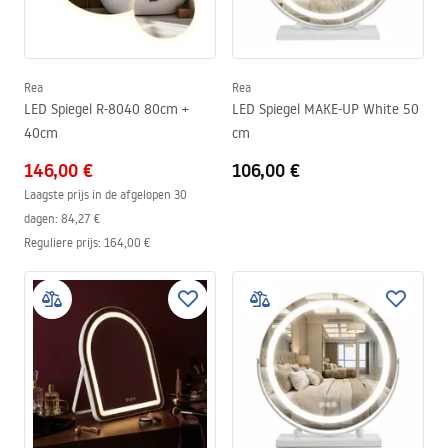
Rea
Rea
LED Spiegel R-8040 80cm +
LED Spiegel MAKE-UP White 50
40cm
cm
146,00 €
106,00 €
Laagste prijs in de afgelopen 30
dagen:
84,27 €
Reguliere prijs
:
164,00 €