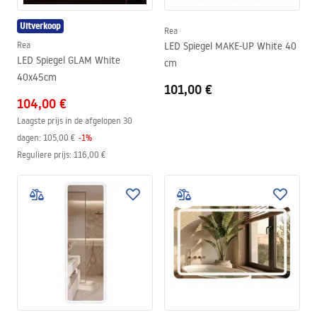
Uitverkoop
Rea
Rea
LED Spiegel MAKE-UP White 40
LED Spiegel GLAM White
cm
40x45cm
101,00 €
104,00 €
Laagste prijs in de afgelopen 30
dagen:
105,00 €
-
1
%
Reguliere prijs
:
116,00 €