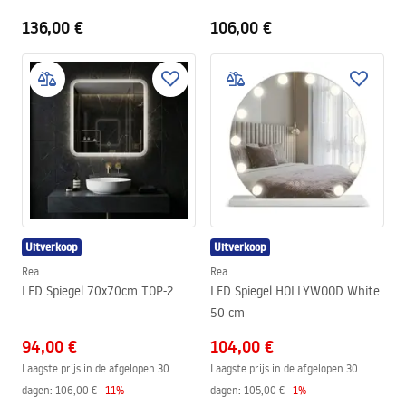
136,00 €
106,00 €
Uitverkoop
Uitverkoop
Rea
Rea
LED Spiegel 70x70cm TOP-2
LED Spiegel HOLLYWOOD White
50 cm
94,00 €
104,00 €
Laagste prijs in de afgelopen 30
Laagste prijs in de afgelopen 30
dagen:
106,00 €
-
11
%
dagen:
105,00 €
-
1
%