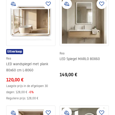
Uitverkoop
Rea
Rea
LED Spiegel MARLO 80X60
LED wandspiegel met plank
80x60 cm L-8060
149,00 €
120,00 €
Laagste prijs in de afgelopen 30
dagen:
128,00 €
-
6
%
Reguliere prijs
:
128,00 €