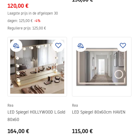
120,00 €
Laagste prijs in de afgelopen 30
dagen:
125,00 €
-
4
%
Reguliere prijs
:
125,00 €
Rea
Rea
LED Spiegel HOLLYWOOD L.Gold
LED Spiegel 80x60cm HAVEN
80x60
164,00 €
115,00 €