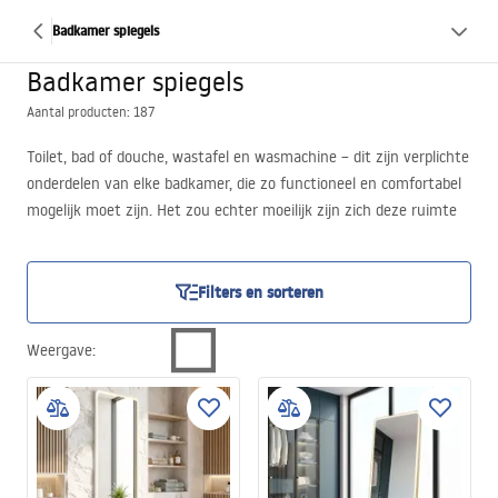
Badkamer spiegels
Badkamer spiegels
Aantal producten: 187
Toilet, bad of douche, wastafel en wasmachine – dit zijn verplichte
onderdelen van elke badkamer, die zo functioneel en comfortabel
mogelijk moet zijn. Het zou echter moeilijk zijn zich deze ruimte
voor te stellen zonder op zijn minst een kleine spiegel. Een
badkamerspiegel maakt het mogelijk dagelijkse
verzorgingsroutines uit te voeren, make-up aan te brengen en
Filters en sorteren
het controleren van een kapsel, en bij heren onder andere
nauwkeurig scheren.
Weergave
:
Dat is nog niet alles, want een spiegel voor de badkamer vervult
niet alleen een praktische rol, maar ook een esthetische. Hij
verhoogt onmiskenbaar de kwaliteiten van de hele ruimte,
verlicht, geeft ruimtelijkheid en vergroot deze optisch.