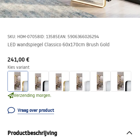
SKU
:
HOM-07058
ID
:
13585
EAN
:
5906366026294
LED wandspiegel Classico 60x170cm Brush Gold
241,00 €
Kies variant
Verzending morgen.
Vraag over product
Productbeschrijving