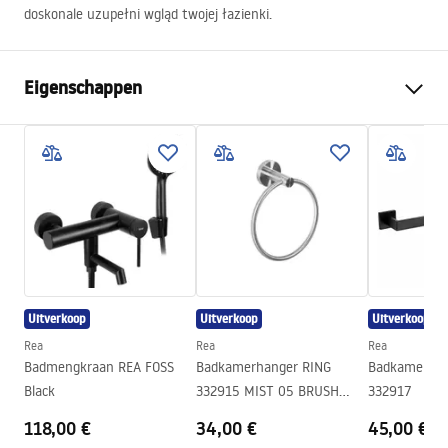
doskonale uzupełni wgląd twojej łazienki.
Eigenschappen
Kleur
Geborsteld staal
Materiaal
Metaal
Montagewijze
Zelfklevend
Breedte
635
mm
Hoogte
60
mm
Diepte
75
mm
Uitverkoop
Uitverkoop
Uitverkoop
Serie
Duo
Rea
Rea
Rea
Garantie
24 maanden
Badmengkraan REA FOSS
Badkamerhanger RING
Badkamerhan
Black
332915 MIST 05 BRUSH
332917
NICKIEL
118,00 €
34,00 €
45,00 €