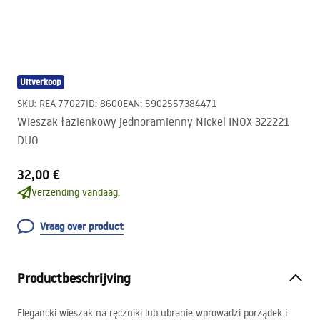
Uitverkoop
SKU
:
REA-77027
ID
:
8600
EAN
:
5902557384471
Wieszak łazienkowy jednoramienny Nickel INOX 322221
DUO
32,00 €
Verzending vandaag.
Vraag over product
Productbeschrijving
Elegancki wieszak na ręczniki lub ubranie wprowadzi porządek i