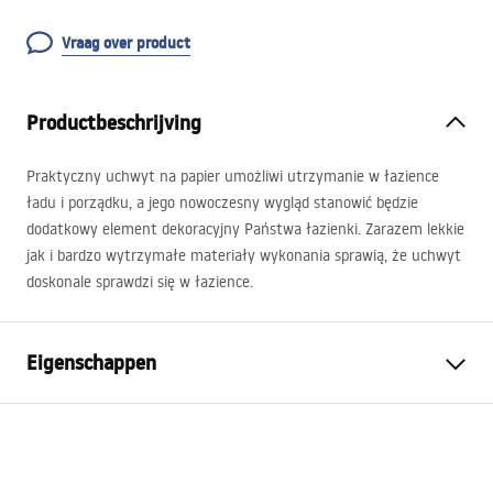
Vraag over product
Productbeschrijving
Praktyczny uchwyt na papier umożliwi utrzymanie w łazience
ładu i porządku, a jego nowoczesny wygląd stanowić będzie
dodatkowy element dekoracyjny Państwa łazienki. Zarazem lekkie
jak i bardzo wytrzymałe materiały wykonania sprawią, że uchwyt
doskonale sprawdzi się w łazience.
Eigenschappen
Kleur
Helder goud
Materiaal
Metaal
Montagewijze
Zelfklevend