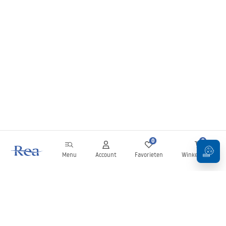
0
0
Menu
Account
Favorieten
Winkelwagen
Nieuwsbrief
Blijf op de hoogte van nieuws en aanbiedingen!