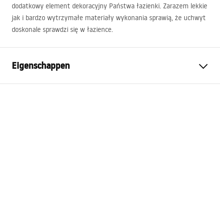
dodatkowy element dekoracyjny Państwa łazienki. Zarazem lekkie
jak i bardzo wytrzymałe materiały wykonania sprawią, że uchwyt
doskonale sprawdzi się w łazience.
Eigenschappen
Kleur
Zwart
Materiaal
Metaal
Montagewijze
Zelfklevend
Breedte
145
mm
Hoogte
100
mm
Diepte
80
mm
Serie
Moon
Garantie
24 maanden