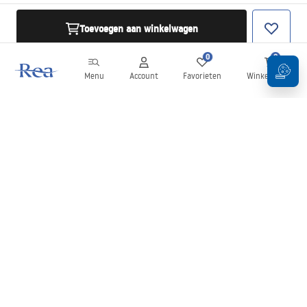
Toevoegen aan winkelwagen
0
0
Menu
Account
Favorieten
Winkelwagen
Nieuwsbrief
Blijf op de hoogte van nieuws en aanbiedingen!
Aanmelden
Door uw gegevens in te voeren en te bevestigen, gaat u akkoord
met het ontvangen van de nieuwsbrief onder de voorwaarden