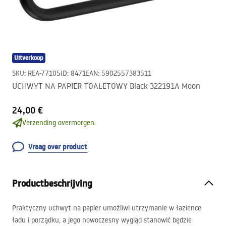
Uitverkoop
SKU
:
REA-77105
ID
:
8471
EAN
:
5902557383511
UCHWYT NA PAPIER TOALETOWY Black 322191A Moon
24,00 €
Verzending overmorgen.
Vraag over product
Productbeschrijving
Praktyczny uchwyt na papier umożliwi utrzymanie w łazience
ładu i porządku, a jego nowoczesny wygląd stanowić będzie