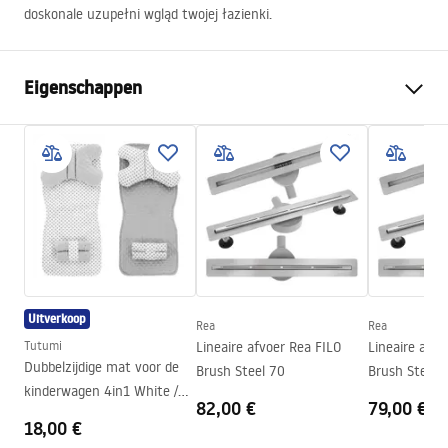
doskonale uzupełni wgląd twojej łazienki.
Eigenschappen
Kleur
Zwart
Materiaal
Metaal
Montagewijze
Geschroefd
Breedte
620
mm
Hoogte
45
mm
Diepte
60
mm
Uitverkoop
Rea
Rea
Serie
Til
Tutumi
Lineaire afvoer Rea FILO
Lineaire afvo
Garantie
24 maanden
Dubbelzijdige mat voor de
Brush Steel 70
Brush Steel 
kinderwagen 4in1 White /
82,00 €
79,00 €
Grey Dots
18,00 €