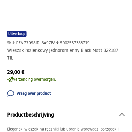
Uitverkoop
SKU
:
REA-77098
ID
:
8497
EAN
:
5902557383719
Wieszak łazienkowy jednoramienny Black Matt 322187
TIL
29,00 €
Verzending overmorgen.
Vraag over product
Productbeschrijving
Elegancki wieszak na ręczniki lub ubranie wprowadzi porządek i