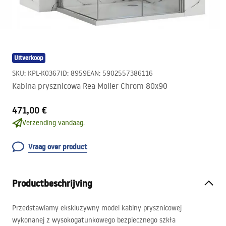
Uitverkoop
SKU
:
KPL-K0367
ID
:
8959
EAN
:
5902557386116
Kabina prysznicowa Rea Molier Chrom 80x90
471,00 €
Verzending vandaag.
Vraag over product
Productbeschrijving
Przedstawiamy ekskluzywny model kabiny prysznicowej
wykonanej z wysokogatunkowego bezpiecznego szkła