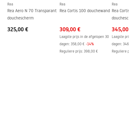
Montage-instructies
Rea
Rea
Rea
Garantie
24 maanden
shower_set.pdf
Rea Aero N 70 Transparant
Rea Cortis 100 douchewand
Rea Cortis 12
douchescherm
douchescher
325,00 €
309,00 €
345,00 €
Laagste prijs in de afgelopen 30
Laagste prijs i
dagen:
358,00 €
-
14
%
dagen:
346,00 
Reguliere prijs
:
398,00 €
Reguliere prijs
: