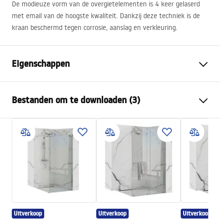
De modieuze vorm van de overgietelementen is 4 keer gelaserd
met email van de hoogste kwaliteit. Dankzij deze techniek is de
kraan beschermd tegen corrosie, aanslag en verkleuring.
Eigenschappen
Kleur
Titaniumkleur
Bestanden om te downloaden (3)
Materiaal
Messing, ABS
Kraan type
Ééngreeps
Veiligheidsinformatie
Montagewijze
Inbouw
Safety_Information_Shower_set.pdf
Hoogteverstelling
Ja
Baduitloop
Nee
Garantievoorwaarden
Drukregeling
Ja
Warranty_Terms_and_Conditions_Faucets_-_5.pdf
Anti-Calc Systeem
Ja
Uitverkoop
Uitverkoop
Uitverkoop
Coatingtechnologie
PVD