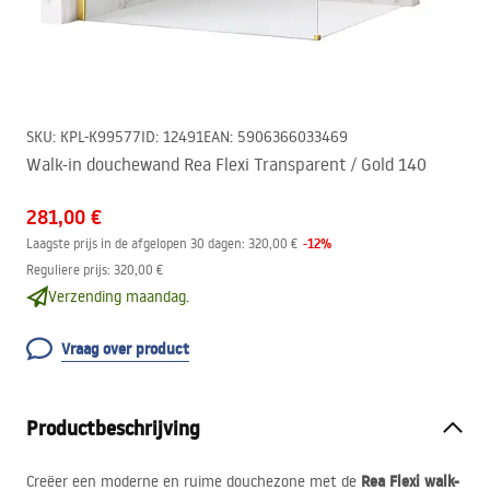
SKU
:
KPL-K99577
ID
:
12491
EAN
:
5906366033469
Walk-in douchewand Rea Flexi Transparent / Gold 140
281,00 €
-
12
%
Laagste prijs in de afgelopen 30 dagen:
320,00 €
Reguliere prijs
:
320,00 €
Verzending maandag.
Vraag over product
Productbeschrijving
Rea Flexi walk-
Creëer een moderne en ruime douchezone met de