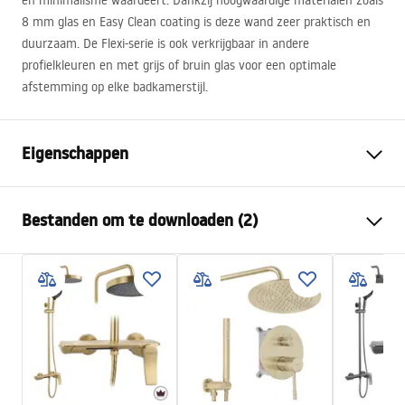
en minimalisme waardeert. Dankzij hoogwaardige materialen zoals
8 mm glas en Easy Clean coating is deze wand zeer praktisch en
duurzaam. De Flexi-serie is ook verkrijgbaar in andere
profielkleuren en met grijs of bruin glas voor een optimale
afstemming op elke badkamerstijl.
Eigenschappen
Afmetingen (deur x wand)
140
Bestanden om te downloaden (2)
Kleur
Helder goud
Type cabine
Inloop
Veiligheidsinformatie
De kleur van het glas
Transparant 8mm
WARUNKI BEZPIECZENSTWA KABINY DRZWI
Seria
Flexi
PARAWANY.pdf
Installatie
Op het peuterbad of op de
vloer
Installatiehandleiding
Hoogte (mm)
1950
mm