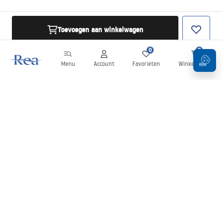
Toevoegen aan winkelwagen
0
0
Menu
Account
Favorieten
Winkelwagen
Nieuwsbrief
Blijf op de hoogte van nieuws en aanbiedingen!
Aanmelden
Door uw gegevens in te voeren en te bevestigen, gaat u akkoord
met het ontvangen van de nieuwsbrief onder de voorwaarden