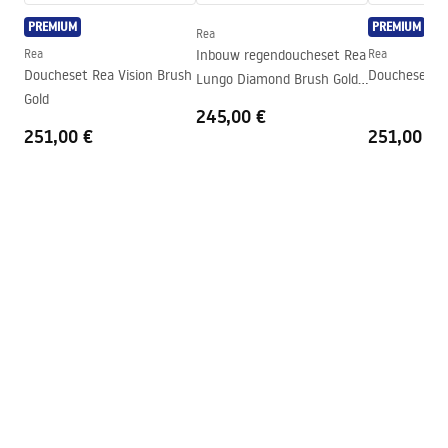
Instrukcja_monta__u___cianki_Flexi.pdf
Richting van de cabine
Universeel
PREMIUM
PREMIUM
Rea
Garantie
24 maanden
Rea
Inbouw regendoucheset Rea
Rea
Doucheset Rea Vision Brush
Doucheset Re
Lungo Diamond Brush Gold
Easy Clean-coating
Ja, aan één kant van het glas
Gold
+ BOX
245,00 €
251,00 €
251,00 €