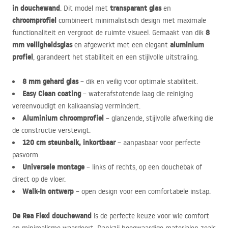
in douchewand
transparant glas
. Dit model met
en
chroomprofiel
combineert minimalistisch design met maximale
8
functionaliteit en vergroot de ruimte visueel. Gemaakt van dik
mm veiligheidsglas
aluminium
en afgewerkt met een elegant
profiel
, garandeert het stabiliteit en een stijlvolle uitstraling.
8 mm gehard glas
– dik en veilig voor optimale stabiliteit.
Easy Clean coating
– waterafstotende laag die reiniging
vereenvoudigt en kalkaanslag vermindert.
Aluminium chroomprofiel
– glanzende, stijlvolle afwerking die
de constructie verstevigt.
120 cm steunbalk, inkortbaar
– aanpasbaar voor perfecte
pasvorm.
Universele montage
– links of rechts, op een douchebak of
direct op de vloer.
Walk-In ontwerp
– open design voor een comfortabele instap.
De Rea Flexi douchewand
is de perfecte keuze voor wie comfort