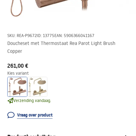
SKU
:
REA-P9672
ID
:
13775
EAN
:
5906366041167
Doucheset met Thermostaat Rea Parot Light Brush
Copper
261,00 €
Kies variant
Verzending vandaag.
Vraag over product