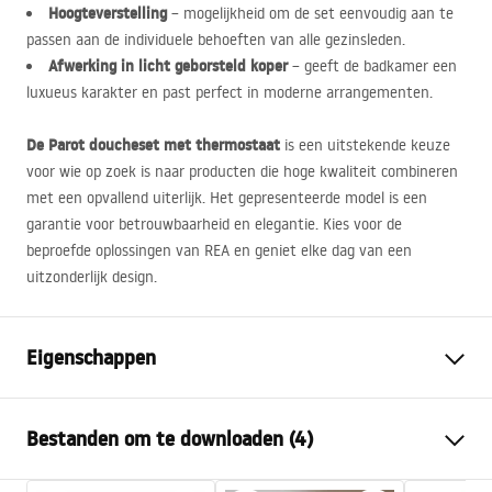
Hoogteverstelling
– mogelijkheid om de set eenvoudig aan te
passen aan de individuele behoeften van alle gezinsleden.
Afwerking in licht geborsteld koper
– geeft de badkamer een
luxueus karakter en past perfect in moderne arrangementen.
De Parot doucheset met thermostaat
is een uitstekende keuze
voor wie op zoek is naar producten die hoge kwaliteit combineren
met een opvallend uiterlijk. Het gepresenteerde model is een
garantie voor betrouwbaarheid en elegantie. Kies voor de
beproefde oplossingen van
REA
en geniet elke dag van een
uitzonderlijk design.
Eigenschappen
Kleur
Geborsteld koper
Bestanden om te downloaden (4)
Materiaal
Messing, ABS
Kraan type
Thermostatisch