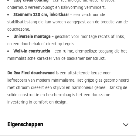
Easy Clean coating
– een technologie die water afstoot,
onderhoud vereenvoudigt en kalkvorming vermindert.
Steunarm 120 cm, inkortbaar
– een verchroomde
stabilisatiestang die kan worden aangepast aan de breedte van de
douchezone.
Universele montage
– geschikt voor montage rechts of links,
op een douchebak of direct op tegels.
Walk-In constructie
– een ruime, drempelloze toegang die het
minimalistische karakter van de badkamer benadrukt.
De Rea Flexi douchewand
is een uitstekende keuze voor
liefhebbers van modern minimalisme. Het grijze glas gecombineerd
met chroom creëert een stijlvol en harmonieus geheel. Dankzij de
solide constructie en beschermlaag is het een duurzame
investering in comfort en design.
Eigenschappen