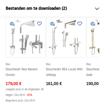
Afmetingen (deur x wand)
80
Bestanden om te downloaden (2)
Kleur
Geborsteld koper
Type cabine
Inloop
Veiligheidsinformatie
De kleur van het glas
Grijs 8mm
WARUNKI BEZPIECZENSTWA KABINY DRZWI
Seria
Flexi
PARAWANY.pdf
Installatie
Op het peuterbad of op de
vloer
Installatiehandleiding
Hoogte (mm)
1950
mm
Instrukcja_monta__u___cianki_Flexi.pdf
Richting van de cabine
Universeel
Rea
Rea
Rea
Garantie
24 maanden
Doucheset Rea Navaro
Doucheset REA Lucas Met
Doucheset Re
Chrom
Uitloop
Gold
Easy Clean-coating
Ja, aan één kant van het glas
179,00 €
161,00 €
190,00 €
Laagste prijs in de afgelopen 30
dagen:
214,00 €
-
16
%
Reguliere prijs
:
214,00 €