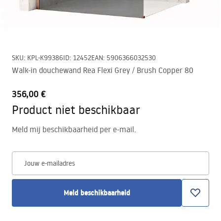
SKU
:
KPL-K99386
ID
:
12452
EAN
:
5906366032530
Walk-in douchewand Rea Flexi Grey / Brush Copper 80
356,00 €
Product niet beschikbaar
Meld mij beschikbaarheid per e-mail.
Jouw e-mailadres
Meld beschikbaarheid