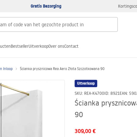
Gratis Bezorging
Kortingsco
ducten
Bestseller
Uitverkoop
Over ons
Contact
 Inloop
Ścianka prysznicowa Rea Aero Złota Szczotkowana 90
Uitverkoop
SKU
:
REA-K4700
ID
:
8921
EAN
:
590
Ścianka prysznicow
90
309,00 €