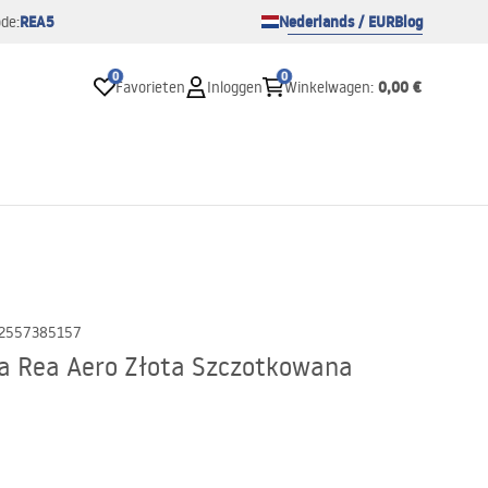
REA5
Nederlands / EUR
Blog
de:
0
0
0,00 €
Favorieten
Inloggen
Winkelwagen
:
2557385157
a Rea Aero Złota Szczotkowana