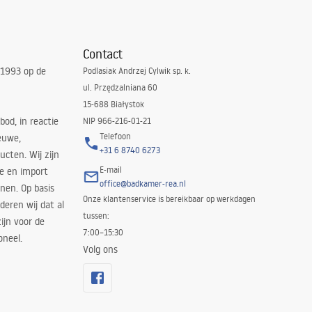
Contact
 1993 op de
Podlasiak Andrzej Cylwik sp. k.
ul. Przędzalniana 60
15-688 Białystok
bod, in reactie
NIP 966-216-01-21
Telefoon
euwe,
+31 6 8740 6273
cten. Wij zijn
E-mail
ie en import
office@badkamer-rea.nl
nen. Op basis
Onze klantenservice is bereikbaar op werkdagen
deren wij dat al
tussen:
ijn voor de
7:00–15:30
oneel.
Volg ons