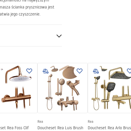
kcjonalności na najwyższym
 nasza ścianka prysznicowa jest
atwia jego czyszczenie.
nt 8mm
n
Rea
Rea
et Rea Foss Clif
Doucheset Rea Luis Brush
Doucheset Rea Arlo Bru