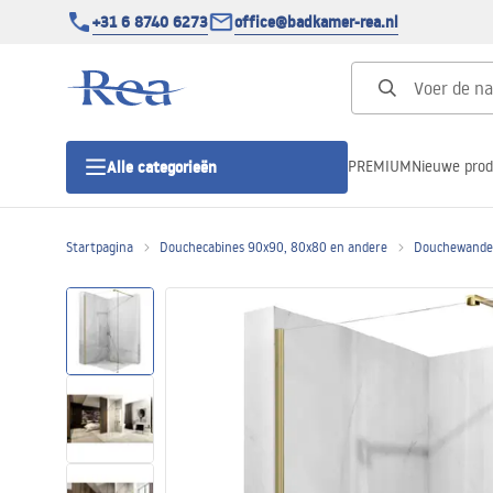
+31 6 8740 6273
office@badkamer-rea.nl
PREMIUM
Nieuwe pro
Alle categorieën
Startpagina
Douchecabines 90x90, 80x80 en andere
Douchewanden
Douchecabines
Douchedeur
Douchebakken
Lineaire Douchegoten