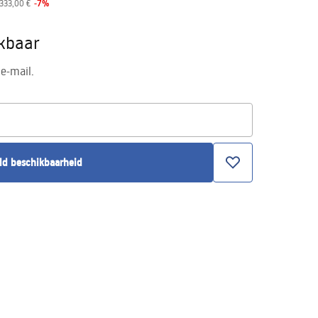
-
7
%
333,00 €
ikbaar
e-mail.
ld beschikbaarheid