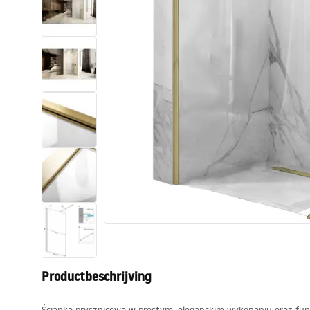
Toiletten
Wastafels
Baden en badwanden
Kranen
Douches
Keuken
Badkameraccessoires
Productbeschrijving