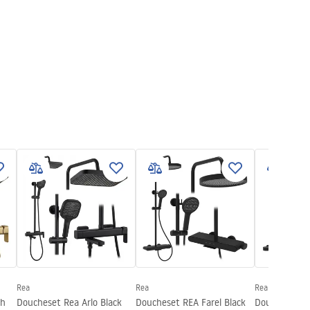
Rea
Rea
Rea
sh
Doucheset Rea Arlo Black
Doucheset REA Farel Black
Doucheset RE