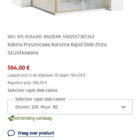
SKU
:
KPL-K5643
ID
:
8922
EAN
:
5902557387243
Kabina Prysznicowa Narożna Rapid Slide Złota
Szczotkowana
564,00 €
Laagste prijs in de afgelopen 30 dagen:
564,00 €
Reguliere prijs
:
596,00 €
Selecteer rapid slide-cabine
Selecteer rapid slide-cabine
Verzending vandaag.
Vraag over product