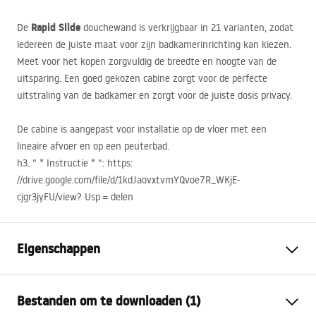
Rapid Slide
De
douchewand is verkrijgbaar in 21 varianten, zodat
iedereen de juiste maat voor zijn badkamerinrichting kan kiezen.
Meet voor het kopen zorgvuldig de breedte en hoogte van de
uitsparing. Een goed gekozen cabine zorgt voor de perfecte
uitstraling van de badkamer en zorgt voor de juiste dosis privacy.
De cabine is aangepast voor installatie op de vloer met een
lineaire afvoer en op een peuterbad.
h3. “ * Instructie * “: https:
//drive.google.com/file/d/1kdJaovxtvmYQvoe7R_WKjE-
cjgr3jyFU/view? Usp = delen
Eigenschappen
Afmetingen (deur x wand)
100x100, 100x80, 100x90,
Bestanden om te downloaden (1)
110x80, 110x90, 110x100,