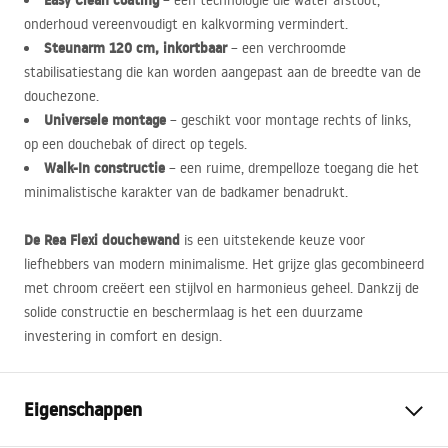
Easy Clean coating
– een technologie die water afstoot,
onderhoud vereenvoudigt en kalkvorming vermindert.
Steunarm 120 cm, inkortbaar
– een verchroomde
stabilisatiestang die kan worden aangepast aan de breedte van de
douchezone.
Universele montage
– geschikt voor montage rechts of links,
op een douchebak of direct op tegels.
Walk-In constructie
– een ruime, drempelloze toegang die het
minimalistische karakter van de badkamer benadrukt.
De Rea Flexi douchewand
is een uitstekende keuze voor
liefhebbers van modern minimalisme. Het grijze glas gecombineerd
met chroom creëert een stijlvol en harmonieus geheel. Dankzij de
solide constructie en beschermlaag is het een duurzame
investering in comfort en design.
Eigenschappen