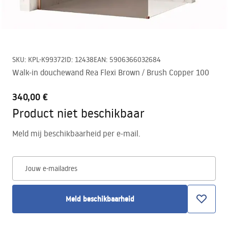
SKU
:
KPL-K99372
ID
:
12438
EAN
:
5906366032684
Walk-in douchewand Rea Flexi Brown / Brush Copper 100
340,00 €
Product niet beschikbaar
Meld mij beschikbaarheid per e-mail.
Jouw e-mailadres
Meld beschikbaarheid