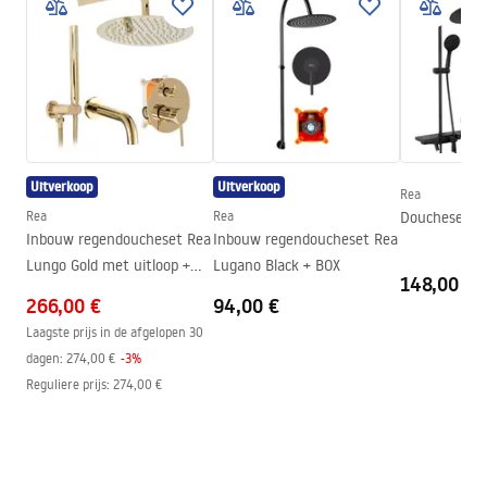
Instrukcja_montażu_FR
De kleur van het glas
Transparant 4mm,
Cabine de douche City FR.pdf
Transparant 5mm
De manier van openen
Glijdend
shower manual
Seria
Punto
shower manual.pdf
Installatie
Op het peuterbad of op de
vloer
Uitverkoop
Uitverkoop
Rea
Instrukcja montażu brodzika
Hoogte (mm)
1900
mm
Rea
Rea
Doucheset RE
Instrukcja_montazu.pdf
Inbouw regendoucheset Rea
Inbouw regendoucheset Rea
Richting van de cabine
Universeel
Lungo Gold met uitloop +
Lugano Black + BOX
Garantie
24 maanden
148,00 €
BOX
266,00 €
Instrukcja montażu
94,00 €
Easy Clean-coating
Niet
Instrukcja montażu kabiny City PL.pdf
Laagste prijs in de afgelopen 30
dagen:
274,00 €
-
3
%
Reguliere prijs
:
274,00 €