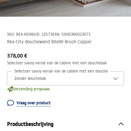
SKU
:
REA-K6984
ID
:
12573
EAN
:
5906366023071
Rea City douchewand 90x90 Brush Copper
378,00 €
Selecteer savoy-versie van de cabine met een douchebak
Selecteer savoy-versie van de cabine met een douchebak
Verzending вторник.
Vraag over product
Productbeschrijving