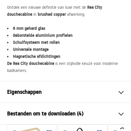
Rea City
Ontdek een nieuwe definitie van luxe met de
douchecabine
brushed copper
in
afwerking.
6 mm gehard glas
Geborstelde aluminium profielen
Schuifsysteem met rollen
Universele montage
Magnetische afdichtingen
De Rea City douchecabine
is een stijlvolle keuze voor moderne
badkamers.
Eigenschappen
Afmetingen (deur x wand)
90x90
Bestanden om te downloaden (4)
Kleur
Geborsteld koper
Type cabine
Hoek