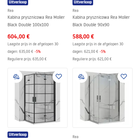
Uitverkoop
Uitverkoop
Rea
Rea
Kabina prysznicowa Rea Molier
Kabina prysznicowa Rea Molier
Black Double 100x100
Black Double 90x90
604,00 €
588,00 €
Laagste prijs in de afgelopen 30
Laagste prijs in de afgelopen 30
dagen:
635,00 €
-
5
%
dagen:
621,00 €
-
5
%
Reguliere prijs
:
635,00 €
Reguliere prijs
:
621,00 €
Uitverkoop
Rea