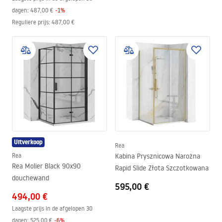
dagen:
487,00 €
-
1
%
Reguliere prijs
:
487,00 €
Uitverkoop
Rea
Rea
Kabina Prysznicowa Narożna
Rea Molier Black 90x90
Rapid Slide Złota Szczotkowana
douchewand
595,00 €
494,00 €
Laagste prijs in de afgelopen 30
dagen:
525,00 €
-
6
%