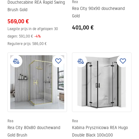
Douchecabine REA Rapid Swing
Rea
Rea City 90x90 douchewand
Brush Gold
Gold
569,00 €
401,00 €
Laagste prijs in de afgelopen 30
dagen:
591,00 €
-
4
%
Reguliere prijs
:
586,00 €
Rea
Rea
Rea City 80x80 douchewand
Kabina Prysznicowa REA Hugo
Gold Brush
Double Black 100x100