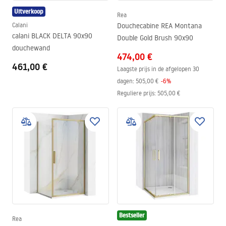
Uitverkoop
Rea
Calani
Douchecabine REA Montana
calani BLACK DELTA 90x90
Double Gold Brush 90x90
douchewand
474,00 €
461,00 €
Laagste prijs in de afgelopen 30
dagen:
505,00 €
-
6
%
Reguliere prijs
:
505,00 €
Bestseller
Rea