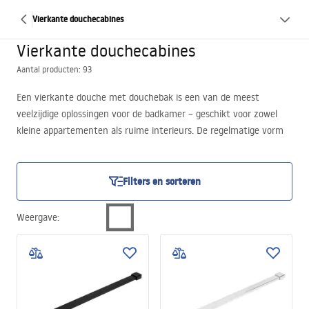
Vierkante douchecabines
Vierkante douchecabines
Aantal producten: 93
Een vierkante douche met douchebak is een van de meest
veelzijdige oplossingen voor de badkamer – geschikt voor zowel
kleine appartementen als ruime interieurs. De regelmatige vorm
maakt het eenvoudig om de cabine in de ruimte te plaatsen,
terwijl de kant-en-klare douchebak de installatie vereenvoudigt en
het risico op afvoerproblemen vermindert.
Filters en sorteren
Deze oplossing wordt het vaakst gekozen wanneer functionaliteit,
eenvoudige installatie en dagelijks comfort belangrijk zijn, zonder
Weergave
:
ingrepen in de vloerconstructie.