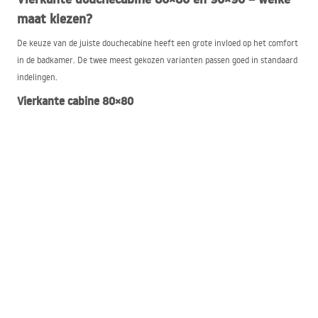
maat kiezen?
De keuze van de juiste douchecabine heeft een grote invloed op het comfort
in de badkamer. De twee meest gekozen varianten passen goed in standaard
indelingen.
Vierkante cabine 80×80
Dit is de ideale oplossing voor kleine badkamers, waar elke centimeter telt.
Hoekmontage zorgt voor meer vrije ruimte voor andere elementen, terwijl
de regelmatige vorm het inrichten zelfs van lastigere ruimtes
vergemakkelijkt.
Vierkante cabine 90×90
De grotere variant biedt meer comfort tijdens het douchen en meer
bewegingsvrijheid. Geschikt voor middelgrote en grotere badkamers, waar
ruimte minder beperkt is.
Vierkante douchecabines
REA
– wat vind je in het
assortiment?