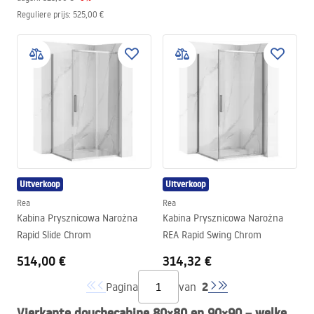
Reguliere prijs
:
525,00 €
Uitverkoop
Uitverkoop
Rea
Rea
Kabina Prysznicowa Narożna
Kabina Prysznicowa Narożna
Rapid Slide Chrom
REA Rapid Swing Chrom
514,00 €
314,32 €
2
Pagina
van
Vierkante douchecabine 80×80 en 90×90 – welke