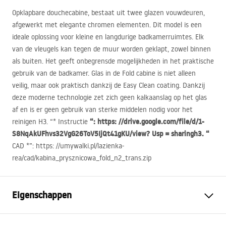
Opklapbare douchecabine, bestaat uit twee glazen vouwdeuren,
afgewerkt met elegante chromen elementen. Dit model is een
ideale oplossing voor kleine en langdurige badkamerruimtes. Elk
van de vleugels kan tegen de muur worden geklapt, zowel binnen
als buiten. Het geeft onbegrensde mogelijkheden in het praktische
gebruik van de badkamer. Glas in de Fold cabine is niet alleen
veilig, maar ook praktisch dankzij de Easy Clean coating. Dankzij
deze moderne technologie zet zich geen kalkaanslag op het glas
af en is er geen gebruik van sterke middelen nodig voor het
“: https: //drive.google.com/file/d/1-
reinigen H3. “* Instructie
S8NqAkUFhvs32VgG26ToV5IjQt41gKU/view? Usp = sharingh3. “
CAD
*”: https: //umywalki.pl/lazienka-
rea/cad/kabina_prysznicowa_fold_n2_trans.zip
Eigenschappen
Afmetingen (deur x wand)
100x100, 110x110, 120x120,