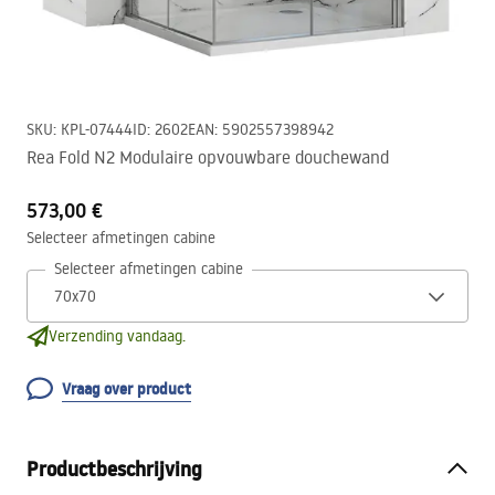
SKU
:
KPL-07444
ID
:
2602
EAN
:
5902557398942
Rea Fold N2 Modulaire opvouwbare douchewand
573,00 €
Selecteer afmetingen cabine
Selecteer afmetingen cabine
Verzending vandaag.
Vraag over product
Productbeschrijving