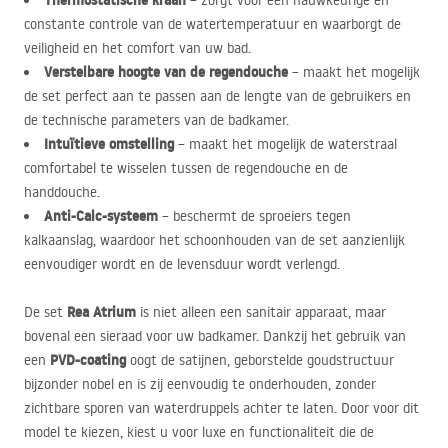
Thermostatische kraan
– zorgt voor een nauwkeurige en
constante controle van de watertemperatuur en waarborgt de
veiligheid en het comfort van uw bad.
Verstelbare hoogte van de regendouche
– maakt het mogelijk
de set perfect aan te passen aan de lengte van de gebruikers en
de technische parameters van de badkamer.
Intuïtieve omstelling
– maakt het mogelijk de waterstraal
comfortabel te wisselen tussen de regendouche en de
handdouche.
Anti-Calc-systeem
– beschermt de sproeiers tegen
kalkaanslag, waardoor het schoonhouden van de set aanzienlijk
eenvoudiger wordt en de levensduur wordt verlengd.
Rea Atrium
De set
is niet alleen een sanitair apparaat, maar
bovenal een sieraad voor uw badkamer. Dankzij het gebruik van
PVD
-coating
een
oogt de satijnen, geborstelde goudstructuur
bijzonder nobel en is zij eenvoudig te onderhouden, zonder
zichtbare sporen van waterdruppels achter te laten. Door voor dit
model te kiezen, kiest u voor luxe en functionaliteit die de