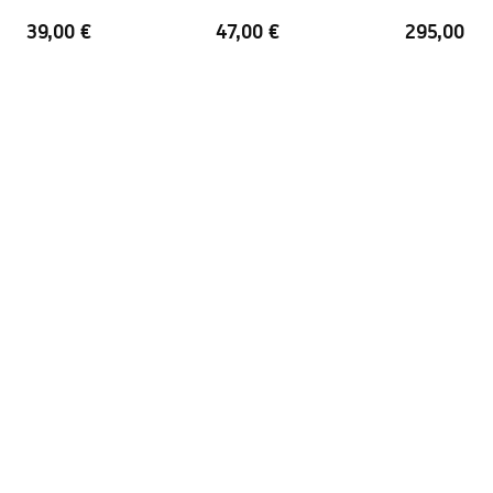
Coatingtechnologie
PVD
39,00 €
47,00 €
295,00 €
Afstand van
150
mm
Pielęgnacja
wateraansluitingen
Pielegnacja.pdf
Garantie
5 jaar