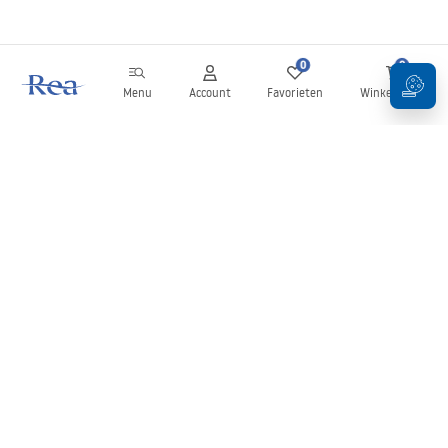
0
0
Menu
Account
Favorieten
Winkelwagen
Nieuwsbrief
Blijf op de hoogte van nieuws en aanbiedingen!
Aanmelden
Door uw gegevens in te voeren en te bevestigen, gaat u akkoord
met het ontvangen van de nieuwsbrief onder de voorwaarden
zoals beschreven in de
Algemene voorwaarden
.