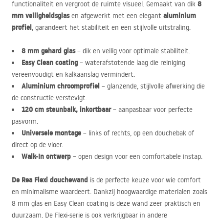
8
functionaliteit en vergroot de ruimte visueel. Gemaakt van dik
mm veiligheidsglas
aluminium
en afgewerkt met een elegant
profiel
, garandeert het stabiliteit en een stijlvolle uitstraling.
8 mm gehard glas
– dik en veilig voor optimale stabiliteit.
Easy Clean coating
– waterafstotende laag die reiniging
vereenvoudigt en kalkaanslag vermindert.
Aluminium chroomprofiel
– glanzende, stijlvolle afwerking die
de constructie verstevigt.
120 cm steunbalk, inkortbaar
– aanpasbaar voor perfecte
pasvorm.
Universele montage
– links of rechts, op een douchebak of
direct op de vloer.
Walk-In ontwerp
– open design voor een comfortabele instap.
De Rea Flexi douchewand
is de perfecte keuze voor wie comfort
en minimalisme waardeert. Dankzij hoogwaardige materialen zoals
8 mm glas en Easy Clean coating is deze wand zeer praktisch en
duurzaam. De Flexi-serie is ook verkrijgbaar in andere