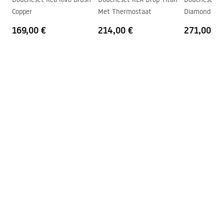
Copper
Met Thermostaat
Diamond Gol
Easy Clean-coating
Ja, aan één kant van het glas
Thermostaat
169,00 €
214,00 €
271,00 €