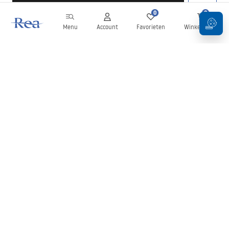
0
0
Menu
Account
Favorieten
Winkelwagen
Nieuwsbrief
Blijf op de hoogte van nieuws en aanbiedingen!
Aanmelden
Door uw gegevens in te voeren en te bevestigen, gaat u akkoord
met het ontvangen van de nieuwsbrief onder de voorwaarden
zoals beschreven in de
Algemene voorwaarden
.