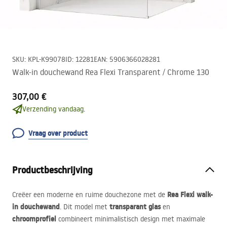
SKU
:
KPL-K99078
ID
:
12281
EAN
:
5906366028281
Walk-in douchewand Rea Flexi Transparent / Chrome 130
307,00 €
Verzending vandaag.
Vraag over product
Productbeschrijving
Rea Flexi walk-
Creëer een moderne en ruime douchezone met de
in douchewand
transparant glas
. Dit model met
en
chroomprofiel
combineert minimalistisch design met maximale