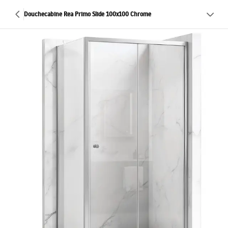
Douchecabine Rea Primo Slide 100x100 Chrome