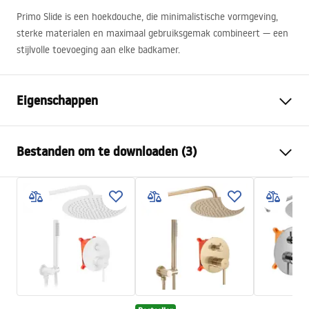
Primo Slide is een hoekdouche, die minimalistische vormgeving,
sterke materialen en maximaal gebruiksgemak combineert — een
stijlvolle toevoeging aan elke badkamer.
Eigenschappen
Afmetingen (deur x wand)
100x100
Bestanden om te downloaden (3)
Kleur
Chroom
Type cabine
Hoek
Warunki bezpieczeństwa
De kleur van het glas
Transparant 4mm
WARUNKI BEZPIECZENSTWA KABINY DRZWI
De manier van openen
Glijdend
PARAWANY.pdf
Seria
Primo
Installatie
Op het peuterbad of op de
Installatiehandleiding
vloer
Kabina Primo Slide.pdf
Hoogte (mm)
1900
mm