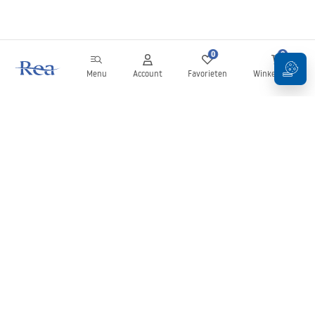
0
0
Menu
Account
Favorieten
Winkelwagen
Nieuwsbrief
Blijf op de hoogte van nieuws en aanbiedingen!
Aanmelden
Door uw gegevens in te voeren en te bevestigen, gaat u akkoord
met het ontvangen van de nieuwsbrief onder de voorwaarden
zoals beschreven in de
Algemene voorwaarden
.