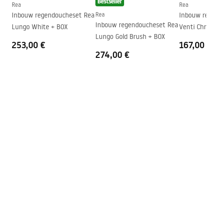
Bestseller
Rea
Rea
Richting van de cabine
Links of rechts
Inbouw regendoucheset Rea
Rea
Inbouw rege
Technische tekening
Inbouw regendoucheset Rea
Lungo White + BOX
Venti Chrome
Garantie
24 maanden
PRIMO SLIDE WITH SIDE PANEL.pdf
Lungo Gold Brush + BOX
253,00 €
167,00 €
Easy Clean-coating
Niet
274,00 €