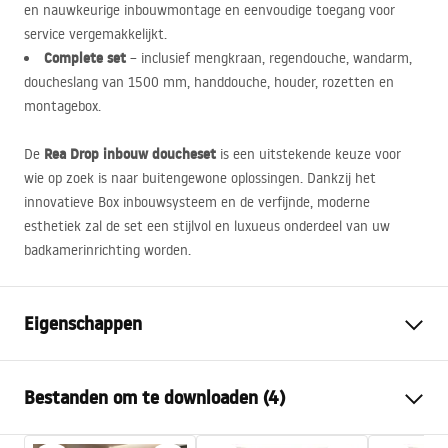
en nauwkeurige inbouwmontage en eenvoudige toegang voor
service vergemakkelijkt.
Complete set
– inclusief mengkraan, regendouche, wandarm,
doucheslang van 1500 mm, handdouche, houder, rozetten en
montagebox.
Rea Drop inbouw doucheset
De
is een uitstekende keuze voor
wie op zoek is naar buitengewone oplossingen. Dankzij het
innovatieve Box inbouwsysteem en de verfijnde, moderne
esthetiek zal de set een stijlvol en luxueus onderdeel van uw
badkamerinrichting worden.
Eigenschappen
Kleur
Titaniumkleur
Bestanden om te downloaden (4)
Materiaal
Aluminium , Kunststof,
Messing