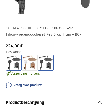
SKU
:
REA-P9661
ID
:
13671
EAN
:
5906366034923
Inbouw regendoucheset Rea Drop Titan + BOX
224,00 €
Kies variant
Verzending morgen.
Vraag over product
Productbeschrijving