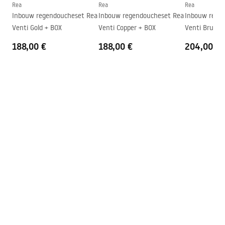
Rea
Rea
Rea
Garantie
24 maanden
Inbouw regendoucheset Rea
Inbouw regendoucheset Rea
Inbouw rege
Venti Gold + BOX
Venti Copper + BOX
188,00 €
188,00 €
204,00 €