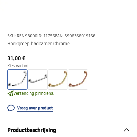
SKU
:
REA-98000
ID
:
11756
EAN
:
5906366019166
Hoekgreep badkamer Chrome
31,00 €
Kies variant
Verzending pirmdiena.
Vraag over product
Productbeschrijving