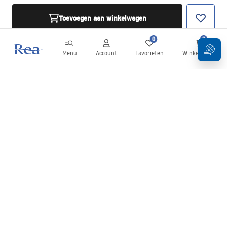
Toevoegen aan winkelwagen
0
0
Menu
Account
Favorieten
Winkelwagen
Nieuwsbrief
Blijf op de hoogte van nieuws en aanbiedingen!
Aanmelden
Door uw gegevens in te voeren en te bevestigen, gaat u akkoord
met het ontvangen van de nieuwsbrief onder de voorwaarden
zoals beschreven in de
Algemene voorwaarden
.