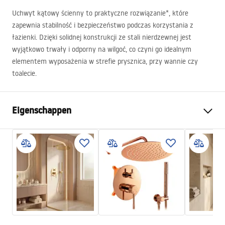
Uchwyt kątowy ścienny to praktyczne rozwiązanie*, które
zapewnia stabilność i bezpieczeństwo podczas korzystania z
łazienki. Dzięki solidnej konstrukcji ze stali nierdzewnej jest
wyjątkowo trwały i odporny na wilgoć, co czyni go idealnym
elementem wyposażenia w strefie prysznica, przy wannie czy
toalecie.
Eigenschappen
Kleur
Chroom
Materiaal
Metaal
Montagewijze
Geschroefd
Breedte
450
mm
Hoogte
230
mm
Diepte
90
mm