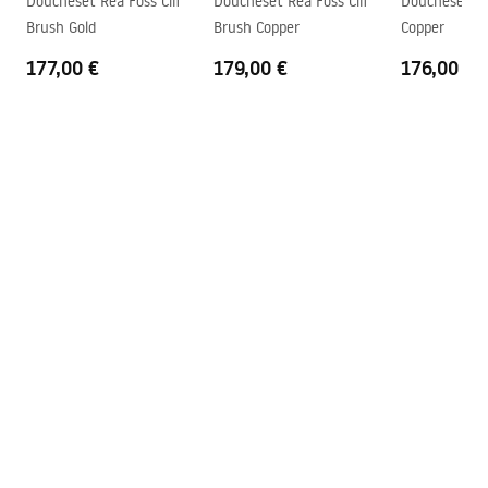
Doucheset Rea Foss Clif
Doucheset Rea Foss Clif
Doucheset Re
Brush Gold
Brush Copper
Copper
177,00 €
179,00 €
176,00 €