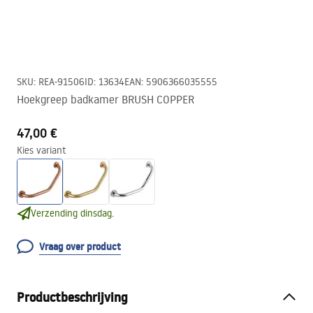
SKU
:
REA-91506
ID
:
13634
EAN
:
5906366035555
Hoekgreep badkamer BRUSH COPPER
47,00 €
Kies variant
Verzending dinsdag.
Vraag over product
Productbeschrijving