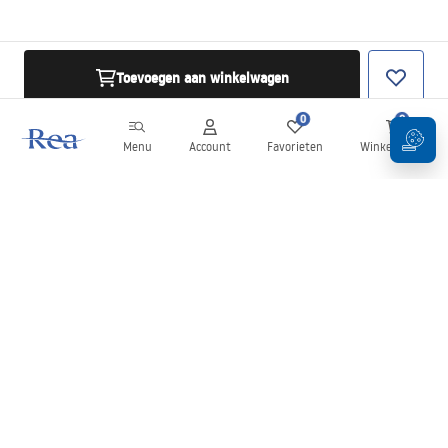
Toevoegen aan winkelwagen
0
0
Menu
Account
Favorieten
Winkelwagen
Nieuwsbrief
Blijf op de hoogte van nieuws en aanbiedingen!
Aanmelden
Door uw gegevens in te voeren en te bevestigen, gaat u akkoord