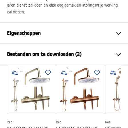
jaren dienst zal doen en elke dag gemak en storingsvrije werking
zal bieden.
Eigenschappen
Kleur
Geborsteld koper
Bestanden om te downloaden (2)
Materiaal
Metaal
Montagewijze
Geschroefd
Veiligheidsinformatie
Breedte
450
mm
WARUNKI_BEZPIECZENSTWA_AKCESORIA_LAZIENKOWE.
Hoogte
230
mm
pdf
Diepte
90
mm
Garantie
24 maanden
Garantievoorwaarden
Warranty_Terms_and_Conditions_Accessories_-_24.pdf
Rea
Rea
Rea