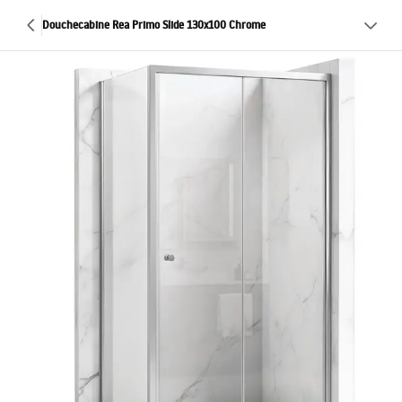
Douchecabine Rea Primo Slide 130x100 Chrome