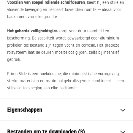
Voorzien van soepel rollende schuifdeuren
, biedt hij een stille en
vloeiende beweging en bespaart bovendien ruimte — ideaal voor
badkamers van elke grootte.
Het geharde veiligheidsglas
zorgt voor duurzaamheid en
bescherming. De stabiliteit wordt gewaarborgd door aluminium
profielen die bestand zijn tegen vocht en corrosie. Het precieze
rolsysteem laat de deuren moeiteloos glijden, zelfs bij intensief
gebruik.
Primo Slide is een hoekdouche, die minimalistische vormgeving,
sterke materialen en maximaal gebruiksgemak combineert — een
stijlvolle toevoeging aan elke badkamer.
Eigenschappen
Afmetingen (deur x wand)
130x100
Bestanden om te downloaden (3)