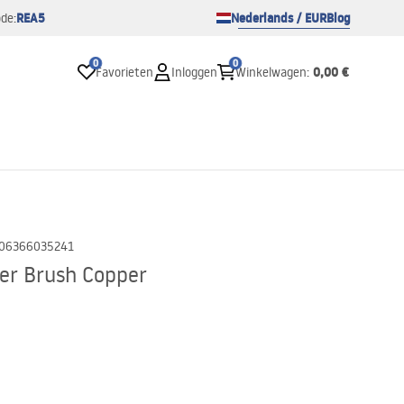
REA5
Nederlands / EUR
Blog
de:
0
0
0,00 €
Favorieten
Inloggen
Winkelwagen
:
06366035241
er Brush Copper