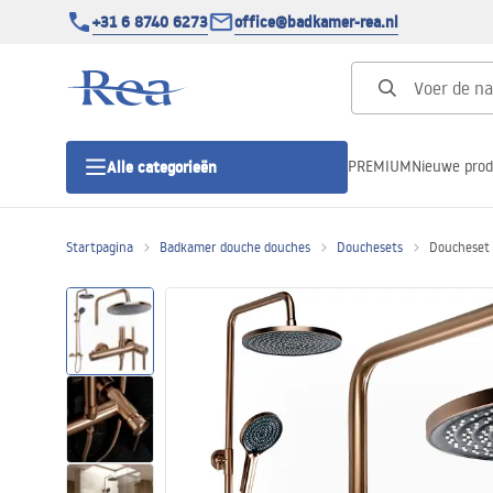
+31 6 8740 6273
office@badkamer-rea.nl
PREMIUM
Nieuwe pro
Alle categorieën
Startpagina
Badkamer douche douches
Douchesets
Doucheset 
Douchecabines
Douchedeur
Douchebakken
Lineaire Douchegoten