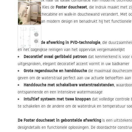
Bent u op zoek naar de ideale combinatie van moderne technolog
Foster doucheset
douchezone? Kies de
, die indruk maakt met zi
van elke douchecabine en walk-in douchewand verandert. Met oog
de essentie van modern design en benadrukt hij het functionele e
douchezone.
Geborstelde afwerking in
PVD
-technologie
, die duurzaamhei
en het dagelijkse reinigen van het oppervlak vergemakkelijkt
Decoratief ovaal geribbeld patroon
dat kenmerkend is voor d
uitgesproken, elegant decoratief accent vormt in uw badkamer
Grote regendouche en handdouche
die maximaal douchecomf
geven om de waterstraal perfect aan uw actuele behoeften aan
Handdouche met schakelbare waterstraalstanden
, waardoor
ontspannende en een intensieve watermassage
Intuïtief systeem met twee knoppen
dat volledige controle 
te schakelen en de andere om de waterdruk en temperatuur soe
De Foster doucheset in geborstelde afwerking
is een uitsteken
designdetails en functionele oplossingen. De doordachte constr