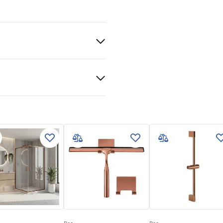
koper
S
tievoorwaarden
nty_Terms_and_Conditions_
s_-_5.pdf
gnacja
nacja.pdf