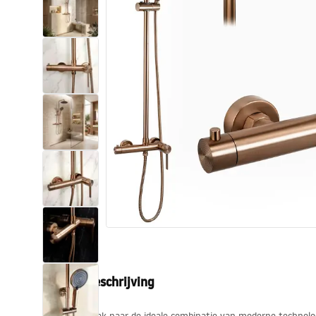
Toiletten
Wastafels
Baden en badwanden
Kranen
Douches
Keuken
Badkameraccessoires
Productbeschrijving