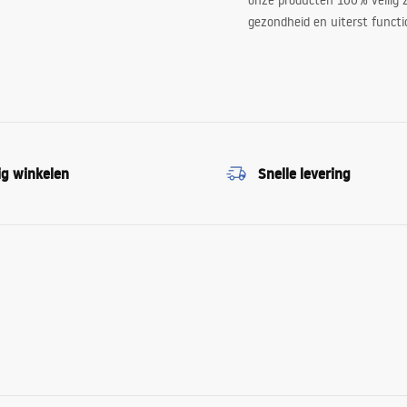
onze producten 100% veilig z
gezondheid en uiterst functi
ig winkelen
Snelle levering