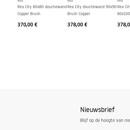
Rea
Rea
Rea
Coatingtechnologie
PVD
Rea City 80x80 douchewand
Rea City douchewand 90x90
Rea Ci
Afstand van wateraansluitingen
150
mm
Copper Brush
Brush Copper
80x100
Garantie
5 jaar
370,00 €
378,00 €
378,0
Nieuwsbrief
Blijf op de hoogte van n