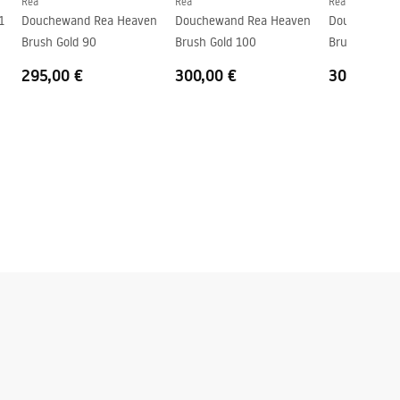
Rea
Rea
Rea
1
Douchewand Rea Heaven
Douchewand Rea Heaven
Douchewand 
Brush Gold 90
Brush Gold 100
Brush Gold 1
295,00 €
300,00 €
308,00 €