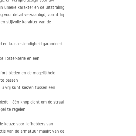
ie en verfijnd design voor uw
jn unieke karakter en de uitstraling
 voor detail vervaardigd, vormt hij
n stijlvolle karakter van de
d en krasbestendigheid garandeert
e Foster-serie en een
ort bieden en de mogelijkheid
 te passen
 u vrij kunt kiezen tussen een
biedt – één knop dient om de straal
pel te regelen
de keuze voor liefhebbers van
uctie van de armatuur maakt van de