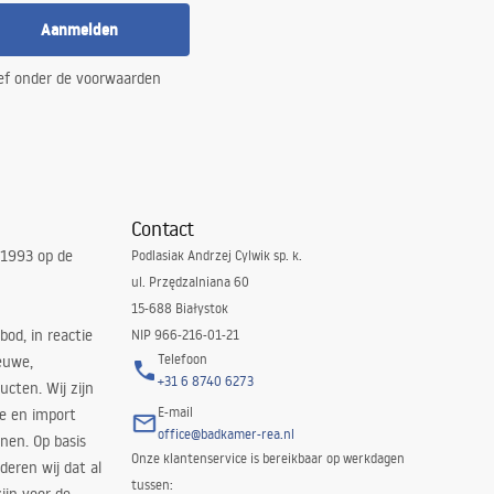
Aanmelden
ef onder de voorwaarden
Contact
 1993 op de
Podlasiak Andrzej Cylwik sp. k.
ul. Przędzalniana 60
15-688 Białystok
bod, in reactie
NIP 966-216-01-21
Telefoon
euwe,
+31 6 8740 6273
cten. Wij zijn
E-mail
ie en import
office@badkamer-rea.nl
nen. Op basis
Onze klantenservice is bereikbaar op werkdagen
deren wij dat al
tussen: