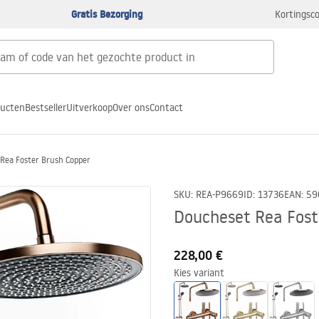
Gratis Bezorging
Kortingsco
ducten
Bestseller
Uitverkoop
Over ons
Contact
Rea Foster Brush Copper
SKU
:
REA-P9669
ID
:
13736
EAN
:
59
Doucheset Rea Fost
228,00 €
Kies variant