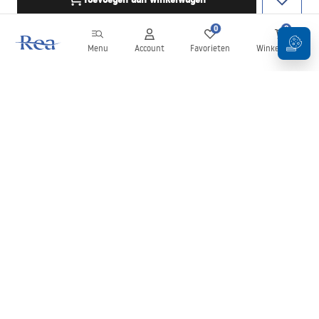
0
0
Menu
Account
Favorieten
Winkelwagen
Nieuwsbrief
Blijf op de hoogte van nieuws en aanbiedingen!
Aanmelden
Door uw gegevens in te voeren en te bevestigen, gaat u akkoord
met het ontvangen van de nieuwsbrief onder de voorwaarden
zoals beschreven in de
Algemene voorwaarden
.