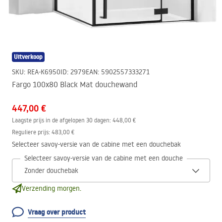
Uitverkoop
SKU
:
REA-K6950
ID
:
2979
EAN
:
5902557333271
Fargo 100x80 Black Mat douchewand
447,00 €
Laagste prijs in de afgelopen 30 dagen:
448,00 €
Reguliere prijs
:
483,00 €
Selecteer savoy-versie van de cabine met een douchebak
Selecteer savoy-versie van de cabine met een douchebak
Verzending morgen.
Vraag over product