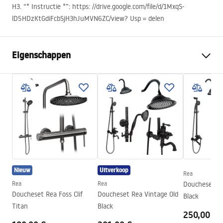
H3. “* Instructie *”: https: //drive.google.com/file/d/1MxqS-
lD5HDzKtGdiFcbSjH3hJuMVN6ZC/view? Usp = delen
Eigenschappen
Afmetingen (deur x wand)
100x80
Kleur
zwart
Type cabine
Hoek
De kleur van het glas
Transparant 6mm
De manier van openen
Kantelbaar
Installatie
Op het peuterbad of op de
Nieuw
Uitverkoop
vloer
Rea
Rea
Rea
Doucheset Re
Hoogte (mm)
1950
mm
Doucheset Rea Foss Clif
Doucheset Rea Vintage Old
Black
Richting van de cabine
Universeel
Titan
Black
250,00 €
Garantie
24 maanden