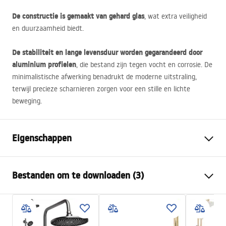
De constructie is gemaakt van gehard glas
, wat extra veiligheid
en duurzaamheid biedt.
De stabiliteit en lange levensduur worden gegarandeerd door
aluminium profielen
, die bestand zijn tegen vocht en corrosie. De
minimalistische afwerking benadrukt de moderne uitstraling,
terwijl precieze scharnieren zorgen voor een stille en lichte
beweging.
Eigenschappen
Afmetingen (deur x wand)
100x70
Bestanden om te downloaden (3)
Kleur
Chroom
Type cabine
Hoek
Warunki bezpieczeństwa
De kleur van het glas
Transparant 4mm
WARUNKI BEZPIECZENSTWA KABINY DRZWI