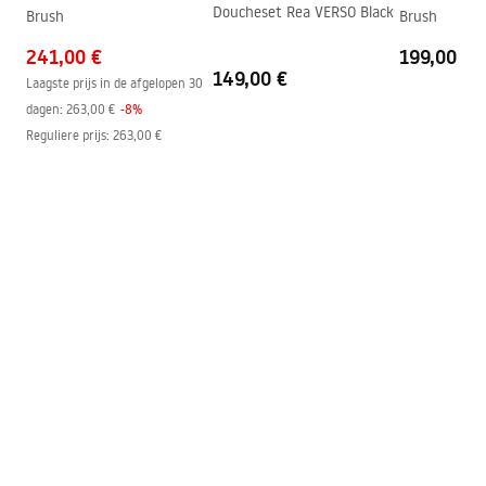
Doucheset Rea VERSO Black
Brush
Brush
Easy Clean-coating
Ja, aan één kant van het glas
241,00 €
199,00 €
149,00 €
Laagste prijs in de afgelopen 30
dagen:
263,00 €
-
8
%
Reguliere prijs
:
263,00 €