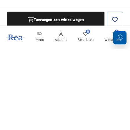
Toevoegen aan winkelwagen
0
0
Menu
Account
Favorieten
Winkelwagen
Nieuwsbrief
Blijf op de hoogte van nieuws en aanbiedingen!
Aanmelden
Door uw gegevens in te voeren en te bevestigen, gaat u akkoord