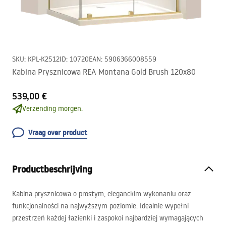
SKU
:
KPL-K2512
ID
:
10720
EAN
:
5906366008559
Kabina Prysznicowa REA Montana Gold Brush 120x80
539,00 €
Verzending morgen.
Vraag over product
Productbeschrijving
Kabina prysznicowa o prostym, eleganckim wykonaniu oraz
funkcjonalności na najwyższym poziomie. Idealnie wypełni
przestrzeń każdej łazienki i zaspokoi najbardziej wymagających