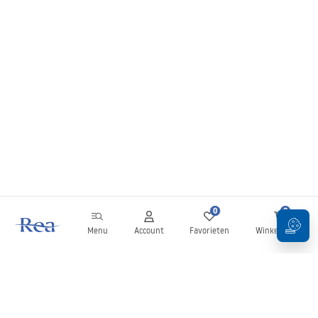
0
0
Menu
Account
Favorieten
Winkelwagen
Nieuwsbrief
Blijf op de hoogte van nieuws en aanbiedingen!