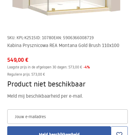
SKU
:
KPL-K2515
ID
:
10780
EAN
:
5906366008719
Kabina Prysznicowa REA Montana Gold Brush 110x100
549,00 €
-
4
%
Laagste prijs in de afgelopen 30 dagen:
573,00 €
Reguliere prijs
:
573,00 €
Product niet beschikbaar
Meld mij beschikbaarheid per e-mail.
Jouw e-mailadres
Meld beschikbaarheid