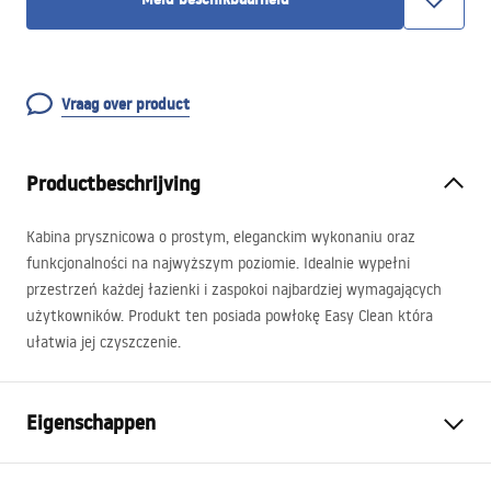
Vraag over product
Productbeschrijving
Kabina prysznicowa o prostym, eleganckim wykonaniu oraz
funkcjonalności na najwyższym poziomie. Idealnie wypełni
przestrzeń każdej łazienki i zaspokoi najbardziej wymagających
użytkowników. Produkt ten posiada powłokę Easy Clean która
ułatwia jej czyszczenie.
Eigenschappen
Afmetingen (deur x wand)
110x100