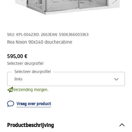
SKU
:
KPL-00423
ID
:
2663
EAN
:
5906366003363
Rea Nixon 90x140 douchecabine
595,00 €
Selecteer deurprofiel
Selecteer deurprofiel
Verzending morgen.
Vraag over product
Productbeschrijving