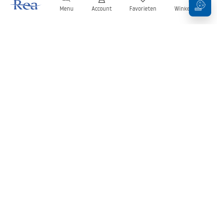
Menu
Account
Favorieten
Winkelwagen
Nieuwsbrief
Blijf op de hoogte van nieuws en aanbiedingen!
Aanmelden
Door uw gegevens in te voeren en te bevestigen, gaat u akkoord
met het ontvangen van de nieuwsbrief onder de voorwaarden
zoals beschreven in de
Algemene voorwaarden
.