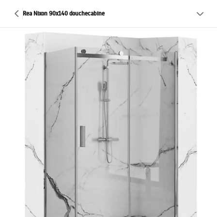
Rea Nixon 90x140 douchecabine