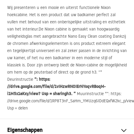
Wij presenteren u een mooie en uiterst functionele Nixon
hoekcabine. Het is een product dat uw badkamer perfect zal
vullen met behoud van een onberispelijke uitstraling en esthetiek
van het interieur.De Nixon cabine is gemaakt van hoogwaardig
veiligheidsglas met aangebrachte Nano Easy Clean coating Dankzij
de chromen afwerkingselementen is ons product extreem elegant
en tegelijkertijd universeel en zal zeker passen in de inrichting van
uw kamer, of het nu een badkamer in een moderne stijl of
klassiek is. Door zijn ontwerp biedt de Nixon-cabine de mogelijkheid
om hem op de peuterbad of direct op de grond h3. “*
“: https:
Deurinstructie
//drive.google.com/file/d/1vIHzwRNOIErNYoqvRBoqM-
i1M5x1aKxy/view? Usp = sharingh3. “
Muurinstructie *”: https:
//drive.google.com/file/d/1RP8T3nF_SaHm_YMUzq6IDdEQxfW2kc_p/vie
Usp = delen
Eigenschappen