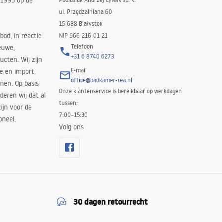
 1993 op de
ul. Przędzalniana 60
15-688 Białystok
bod, in reactie
NIP 966-216-01-21
Telefoon
euwe,
+31 6 8740 6273
cten. Wij zijn
E-mail
ie en import
office@badkamer-rea.nl
nen. Op basis
Onze klantenservice is bereikbaar op werkdagen
deren wij dat al
tussen:
ijn voor de
7:00–15:30
oneel.
Volg ons
30 dagen retourrecht