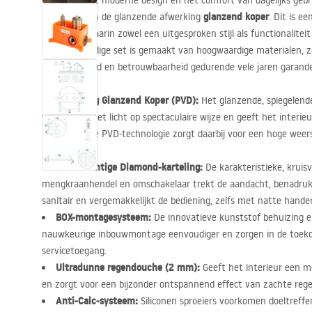
Waardeer het moderne design en het comfort van dagelijks geb
Venti
glanzend koper
biedt in de glanzende afwerking
. Dit is e
badkamer, waarin zowel een uitgesproken stijl als functionalitei
zijn. De volledige set is gemaakt van hoogwaardige materialen, z
duurzaamheid en betrouwbaarheid gedurende vele jaren garande
Afwerking Glanzend Koper (
PVD
):
Het glanzende, spiegelend
weerkaatst het licht op spectaculaire wijze en geeft het interie
geavanceerde
PVD
-technologie zorgt daarbij voor een hoge wee
en corrosie.
Juweelachtige Diamond-karteling:
De karakteristieke, kruis
mengkraanhendel en omschakelaar trekt de aandacht, benadrukt
sanitair en vergemakkelijkt de bediening, zelfs met natte hande
BOX
-montagesysteem:
De innovatieve kunststof behuizing e
nauwkeurige inbouwmontage eenvoudiger en zorgen in de toeko
servicetoegang.
Ultradunne regendouche (2 mm):
Geeft het interieur een mo
en zorgt voor een bijzonder ontspannend effect van zachte rege
Anti-Calc-systeem:
Siliconen sproeiers voorkomen doeltreff