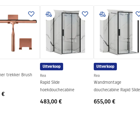
nty_Terms_and_Conditions_
s_-_5.pdf
Uitverkoop
Uitverkoop
er trekker Brush
Rea
Rea
Rapid Slide
Wandmontage
hoekdouchecabine
douchecabine Rapid Slide
 €
Surrender
483,00 €
655,00 €