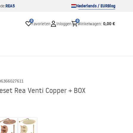
REA5
Nederlands / EUR
Blog
de:
0
0
0,00 €
Favorieten
Inloggen
Winkelwagen
:
06366027611
set Rea Venti Copper + BOX