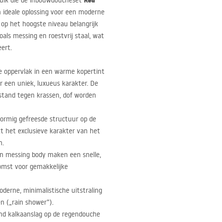
Rea
ruik die de inbouwdoucheset
en ideale oplossing voor een moderne
t op het hoogste niveau belangrijk
oals messing en roestvrij staal, wat
ert.
e oppervlak in een warme kopertint
ur een uniek, luxueus karakter. De
rstand tegen krassen, dof worden
vormig gefreesde structuur op de
 het exclusieve karakter van het
n.
n messing body maken een snelle,
mst voor gemakkelijke
derne, minimalistische uitstraling
n („rain shower”).
end kalkaanslag op de regendouche