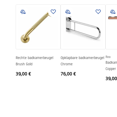
Safety_Information_Shower_set.p
Warra
Hoogteverstelling
Ja
df
Faucet
Baduitloop
Nee
Drukregeling
Ja
Montage-instructies
Anti-Calc Systeem
Ja
shower_set.pdf
Coatingtechnologie
PVD
Garantie
5 jaar
Rea
Rechte badkamerbeugel
Opklapbare badkamerbeugel
Badkam
Brush Gold
Chrome
Copper
39,00 €
76,00 €
39,00