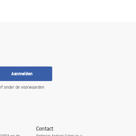
Aanmelden
ef onder de voorwaarden
Contact
Podlasiak Andrzej Cylwik sp. k.