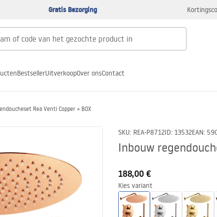
Gratis Bezorging
Kortingsco
ducten
Bestseller
Uitverkoop
Over ons
Contact
endoucheset Rea Venti Copper + BOX
SKU
:
REA-P8712
ID
:
13532
EAN
:
59
Inbouw regendouche
188,00 €
Kies variant