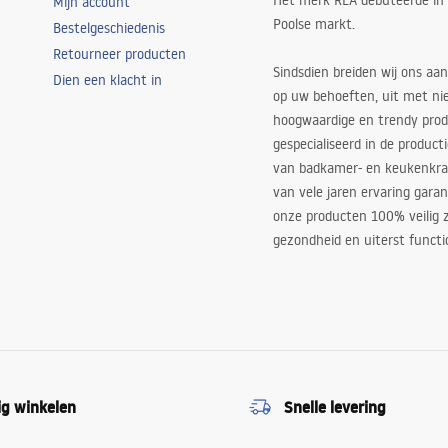
Het merk REA debuteerde in
Mijn account
Poolse markt.
Bestelgeschiedenis
Retourneer producten
Sindsdien breiden wij ons aan
Dien een klacht in
op uw behoeften, uit met ni
hoogwaardige en trendy produ
gespecialiseerd in de product
van badkamer- en keukenkra
van vele jaren ervaring garan
onze producten 100% veilig z
gezondheid en uiterst functi
ig winkelen
Snelle levering