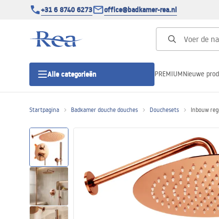
+31 6 8740 6273
office@badkamer-rea.nl
PREMIUM
Nieuwe pro
Alle categorieën
Startpagina
Badkamer douche douches
Douchesets
Inbouw reg
Douchecabines
Douchedeur
Douchebakken
Lineaire Douchegoten