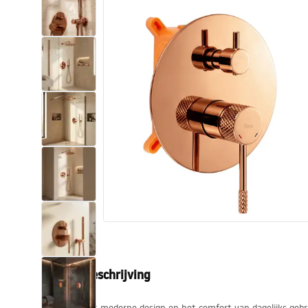
Toiletten
Wastafels
Baden en badwanden
Kranen
Douches
Keuken
Badkameraccessoires
Productbeschrijving