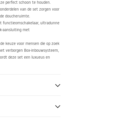
ze perfect schoon te houden.
 onderdelen van de set zorgen voor
de doucheruimte.
t functieomschakelaar, ultradunne
-aansluiting met
nde keuze voor mensen die op zoek
 het verborgen Box-inbouwsysteem,
wordt deze set een luxueus en
S
tievoorwaarden