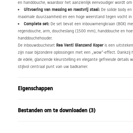
en handdouche, waardoor het aanzienlijk eenvoudiger wordt om 
Uitvoering van messing en roestvrij staal:
De solide body en
maximale duurzaamheid en een hoge weerstand tegen vocht in 
Complete set:
De set bevat een inbouwmengkraan (
BOX
) me
regendouche, arm, doucheslang (1500 mm), handdouche en hoek
handdouchehouder.
Rea Venti Glanzend Koper
De inbouwdoucheset
is een uitsteke
zijn naar bijzondere oplossingen met een „wow”-effect. Dankzij
de edele, glanzende kleurstelling en elegante gefreesde details 
stijlvol centraal punt van uw badkamer.
Eigenschappen
Kleur
Koper
Bestanden om te downloaden (3)
Materiaal
Messing, AB
Kraan type
Ééngreeps
Veiligheidsinformatie
Garan
Montagewijze
Inbouw