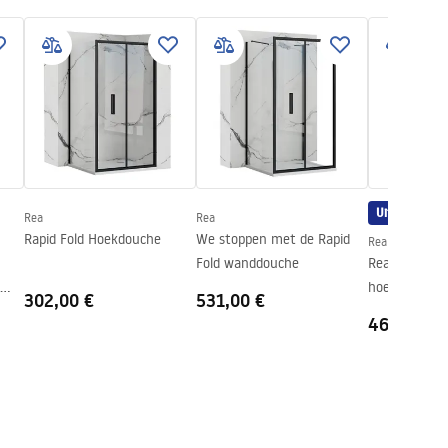
Uitverkoop
Rea
Rea
Rapid Fold Hoekdouche
We stoppen met de Rapid
Rea
Fold wanddouche
Rea Rapid Sw
hoekdouchec
302,00 €
531,00 €
462,00 €