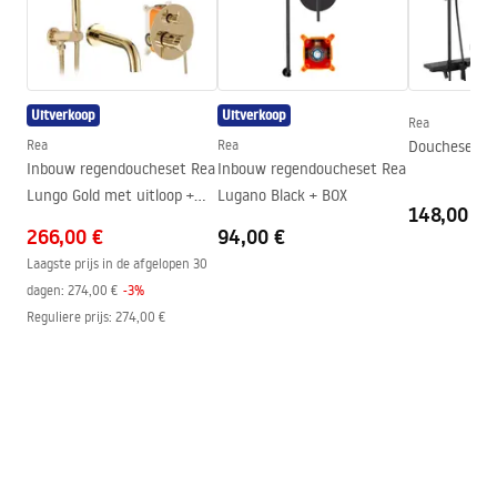
Installatie
Op het peuterbad of op de
vloer
Hoogte (mm)
1950
mm
Richting van de cabine
Universeel
Uitverkoop
Uitverkoop
Rea
Garantie
24 maanden
Rea
Rea
Doucheset RE
Inbouw regendoucheset Rea
Inbouw regendoucheset Rea
Easy Clean-coating
Deurglas - aan beide zijden,
Lungo Gold met uitloop +
Lugano Black + BOX
vast glas - aan één zijde
148,00 €
BOX
266,00 €
94,00 €
Laagste prijs in de afgelopen 30
dagen:
274,00 €
-
3
%
Reguliere prijs
:
274,00 €