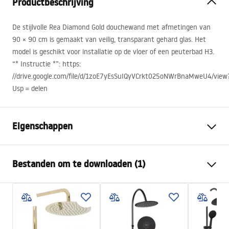
Productbeschrijving
De stijlvolle Rea Diamond Gold douchewand met afmetingen van
90 × 90 cm is gemaakt van veilig, transparant gehard glas. Het
model is geschikt voor installatie op de vloer of een peuterbad H3.
“* Instructie *”: https:
//drive.google.com/file/d/1zoE7yEsSuIQyVCrkt025oNWrBnaMweU4/view
Usp = delen
Eigenschappen
Afmetingen (deur x wand)
90x90
Bestanden om te downloaden (1)
Kleur
Helder goud
Type cabine
Hoek
shower manual
De kleur van het glas
Transparant 6mm
shower manual.pdf
De manier van openen
Kantelbaar