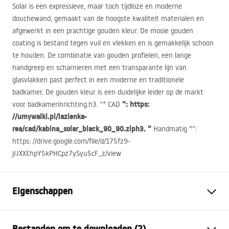
Solar is een expressieve, maar toch tijdloze en moderne
douchewand, gemaakt van de hoogste kwaliteit materialen en
afgewerkt in een prachtige gouden kleur. De mooie gouden
coating is bestand tegen vuil en vlekken en is gemakkelijk schoon
te houden. De combinatie van gouden profielen, een lange
handgreep en scharnieren met een transparante lijn van
glasvlakken past perfect in een moderne en traditionele
badkamer. De gouden kleur is een duidelijke leider op de markt
“: https:
voor badkamerinrichting.h3. “*
CAD
//umywalki.pl/lazienka-
rea/cad/kabina_solar_black_90_90.ziph3. “
Handmatig *”:
https: //drive.google.com/file/d/175fz9-
jIJXXEhpY5kPHCpz7ySyu5cF_z/view
Eigenschappen
Afmetingen (deur x wand)
120x90
Bestanden om te downloaden (2)