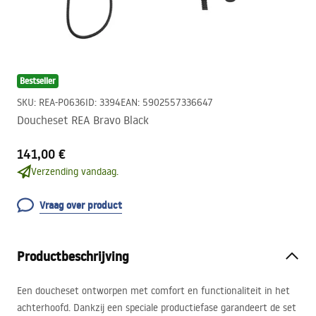
Bestseller
SKU
:
REA-P0636
ID
:
3394
EAN
:
5902557336647
Doucheset REA Bravo Black
141,00 €
Verzending vandaag.
Vraag over product
Productbeschrijving
Een doucheset ontworpen met comfort en functionaliteit in het
achterhoofd. Dankzij een speciale productiefase garandeert de set