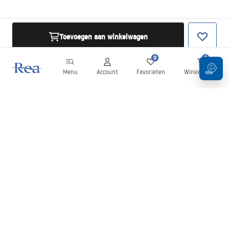
Toevoegen aan winkelwagen
0
0
Menu
Account
Favorieten
Winkelwagen
Nieuwsbrief
Blijf op de hoogte van nieuws en aanbiedingen!
Aanmelden
Door uw gegevens in te voeren en te bevestigen, gaat u akkoord