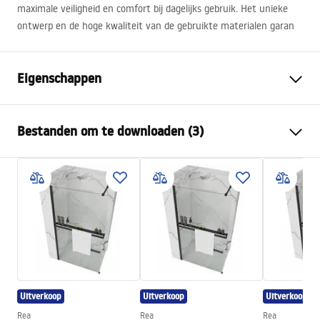
maximale veiligheid en comfort bij dagelijks gebruik. Het unieke
ontwerp en de hoge kwaliteit van de gebruikte materialen garan
Eigenschappen
Kleur
Zwart
Bestanden om te downloaden (3)
Materiaal
Messing, ABS
Kraan type
Ééngreeps
Veiligheidsinformatie
Montagewijze
Oppervlak
Safety_Information_Shower_set.pdf
Hoogteverstelling
Nee
Min. hoogte
1050
mm
Garantievoorwaarden
Max. hoogte
1050
mm
Warranty_Terms_and_Conditions_Faucets_-_5.pdf
Baduitloop
Ja, draaibaar
Uitverkoop
Uitverkoop
Uitverkoop
Drukregeling
Ja
Montage-instructies
Rea
Rea
Rea