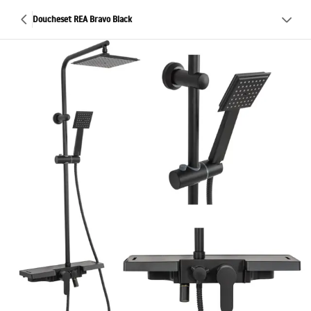
Doucheset REA Bravo Black