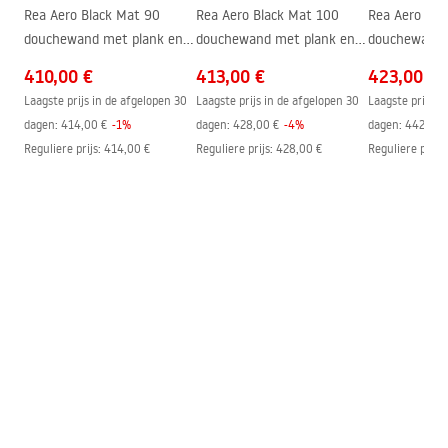
Anti-Calc Systeem
Ja
shower_set.pdf
Rea Aero Black Mat 90
Rea Aero Black Mat 100
Rea Aero Bla
Coatingtechnologie
Electroplating
douchewand met plank en
douchewand met plank en
douchewand 
EVO hanger
EVO hanger
EVO hanger
Afstand van
150
mm
410,00 €
413,00 €
423,00 €
wateraansluitingen
Laagste prijs in de afgelopen 30
Laagste prijs in de afgelopen 30
Laagste prijs i
Garantie
24 maanden
dagen:
414,00 €
-
1
%
dagen:
428,00 €
-
4
%
dagen:
442,00 
Reguliere prijs
:
414,00 €
Reguliere prijs
:
428,00 €
Reguliere prijs
: