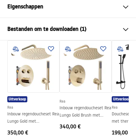
Eigenschappen
Afmetingen (deur x wand)
100x100
Bestanden om te downloaden (1)
Kleur
zwart
Type cabine
Hoek
shower manual
De kleur van het glas
Transparant 6mm
shower manual.pdf
De manier van openen
Kantelbaar
Installatie
Op de vloer
Hoogte (mm)
1950
mm
Richting van de cabine
Universeel
Uitverkoop
Uitverkoop
Garantie
24 maanden
Rea
Rea
Inbouw regendoucheset Rea
Rea
Easy Clean-coating
Ja
Inbouw regendoucheset Rea
Doucheset R
Lungo Gold Brush met
Lungo Gold met
met thermos
thermostaat + BOX
340,00 €
thermostaat + BOX
350,00 €
199,00 €