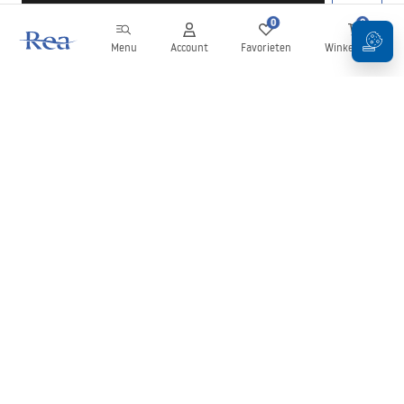
0
0
Menu
Account
Favorieten
Winkelwagen
Nieuwsbrief
Blijf op de hoogte van nieuws en aanbiedingen!
Aanmelden
Door uw gegevens in te voeren en te bevestigen, gaat u akkoord
met het ontvangen van de nieuwsbrief onder de voorwaarden
zoals beschreven in de
Algemene voorwaarden
.