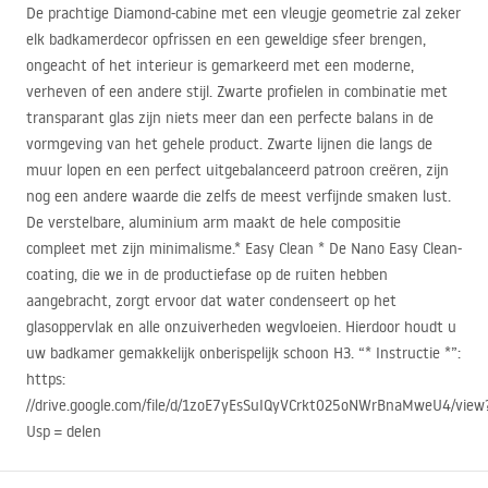
De prachtige Diamond-cabine met een vleugje geometrie zal zeker
elk badkamerdecor opfrissen en een geweldige sfeer brengen,
ongeacht of het interieur is gemarkeerd met een moderne,
verheven of een andere stijl. Zwarte profielen in combinatie met
transparant glas zijn niets meer dan een perfecte balans in de
vormgeving van het gehele product. Zwarte lijnen die langs de
muur lopen en een perfect uitgebalanceerd patroon creëren, zijn
nog een andere waarde die zelfs de meest verfijnde smaken lust.
De verstelbare, aluminium arm maakt de hele compositie
compleet met zijn minimalisme.* Easy Clean * De Nano Easy Clean-
coating, die we in de productiefase op de ruiten hebben
aangebracht, zorgt ervoor dat water condenseert op het
glasoppervlak en alle onzuiverheden wegvloeien. Hierdoor houdt u
uw badkamer gemakkelijk onberispelijk schoon H3. “* Instructie *”:
https:
//drive.google.com/file/d/1zoE7yEsSuIQyVCrkt025oNWrBnaMweU4/view
Usp = delen