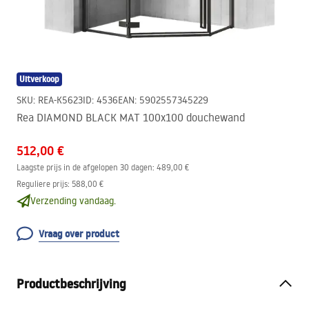
Uitverkoop
SKU
:
REA-K5623
ID
:
4536
EAN
:
5902557345229
Rea DIAMOND BLACK MAT 100x100 douchewand
512,00 €
Laagste prijs in de afgelopen 30 dagen:
489,00 €
Reguliere prijs
:
588,00 €
Verzending vandaag.
Vraag over product
Productbeschrijving