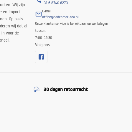
+31 6 8740 6273
cten. Wij zijn
E-mail
ie en import
office@badkamer-rea.nl
nen. Op basis
Onze klantenservice is bereikbaar op werkdagen
deren wij dat al
tussen:
ijn voor de
7:00–15:30
oneel.
Volg ons
30 dagen retourrecht