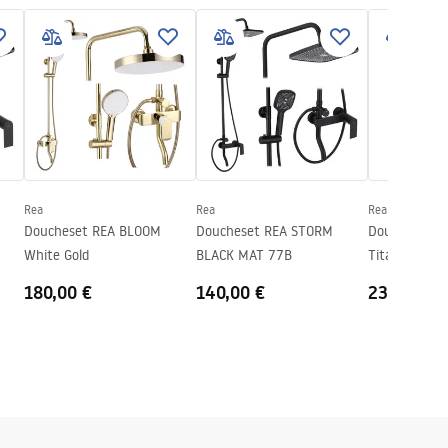
Rea
Rea
Rea
Doucheset REA BLOOM
Doucheset REA STORM
Doucheset R
White Gold
BLACK MAT 77B
Titanium
180,00 €
140,00 €
231,00 €