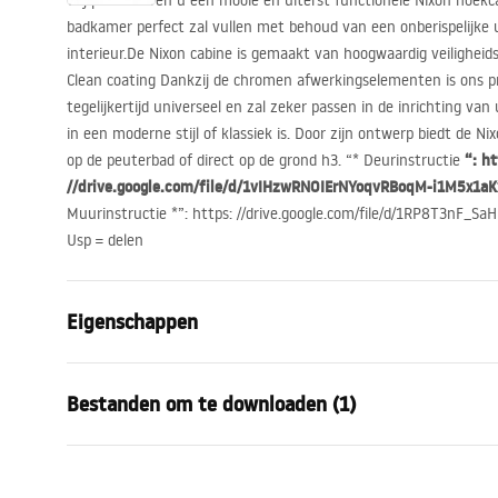
Wij presenteren u een mooie en uiterst functionele Nixon hoekc
badkamer perfect zal vullen met behoud van een onberispelijke u
interieur.De Nixon cabine is gemaakt van hoogwaardig veilighei
Clean coating Dankzij de chromen afwerkingselementen is ons p
tegelijkertijd universeel en zal zeker passen in de inrichting v
in een moderne stijl of klassiek is. Door zijn ontwerp biedt de 
“: ht
op de peuterbad of direct op de grond h3. “* Deurinstructie
//drive.google.com/file/d/1vIHzwRNOIErNYoqvRBoqM-i1M5x1aKx
Muurinstructie *”: https: //drive.google.com/file/d/1RP8T3nF
Usp = delen
Eigenschappen
Afmetingen (deur x wand)
120x80
Bestanden om te downloaden (1)
Kleur
Chroom
Type cabine
Hoek
shower manual
De kleur van het glas
Transpara