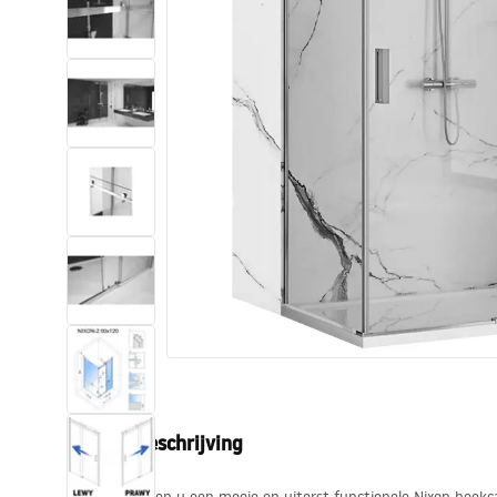
Toiletten
Wastafels
Baden en badwanden
Kranen
Douches
Keuken
Badkameraccessoires
Productbeschrijving