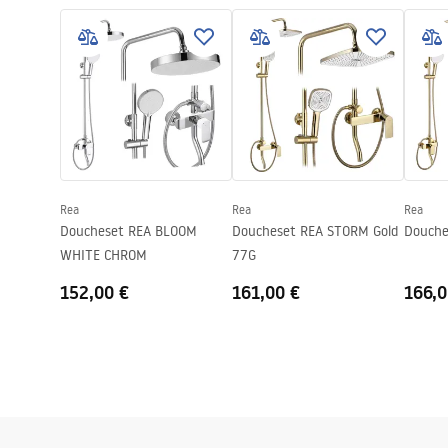
shower manual.pdf
De manier van openen
Glijdend
Seria
Nixon
Installatie
Op het peut
Hoogte (mm)
1900
mm
Garantie
24 maande
Easy Clean-coating
Ja, aan één
Rea
Rea
Rea
Doucheset REA BLOOM
Doucheset REA STORM Gold
Douche
WHITE CHROM
77G
152,00 €
161,00 €
166,0