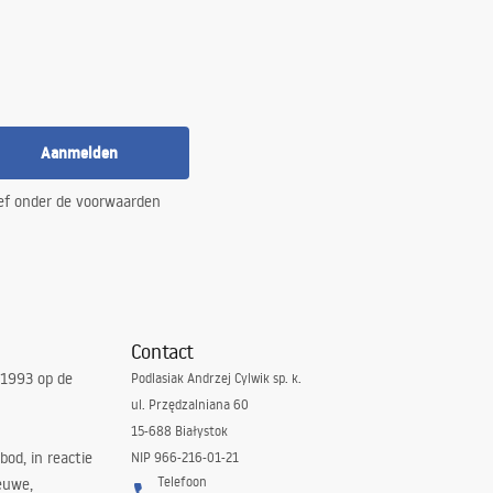
Aanmelden
ef onder de voorwaarden
Contact
 1993 op de
Podlasiak Andrzej Cylwik sp. k.
ul. Przędzalniana 60
15-688 Białystok
bod, in reactie
NIP 966-216-01-21
Telefoon
euwe,