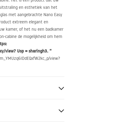
abine. Het is een product dat uw
itstraling en esthetiek van het
dsglas met aangebrachte Nano Easy
roduct extreem elegant en
an uw kamer, of het nu een badkamer
Nixon-cabine de mogelijkheid om hem
tps:
y/view? Usp = sharingh3. “
_SaHm_YMUzq6IDdEQxfW2kc_p/view?
nt 8mm