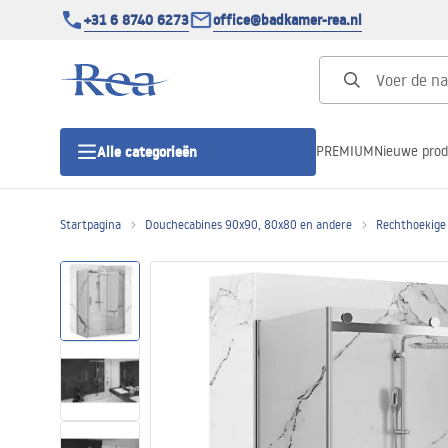
+31 6 8740 6273
office@badkamer-rea.nl
PREMIUM
Nieuwe pro
Alle categorieën
Startpagina
Douchecabines 90x90, 80x80 en andere
Rechthoekige
Douchecabines
Douchedeur
Douchebakken
Lineaire Douchegoten