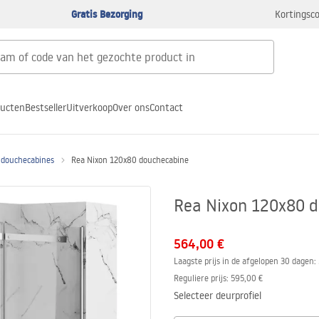
Gratis Bezorging
Kortingsco
ducten
Bestseller
Uitverkoop
Over ons
Contact
 douchecabines
Rea Nixon 120x80 douchecabine
Rea Nixon 120x80 
564,00 €
Laagste prijs in de afgelopen 30 dagen:
Reguliere prijs
:
595,00 €
Selecteer deurprofiel