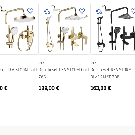
erbad of op de vloer
n
 kant van het glas
Rea
Rea
set REA BLOOM Gold
Doucheset REA STORM Gold
Doucheset REA STORM
78G
BLACK MAT 78B
0 €
189,00 €
163,00 €