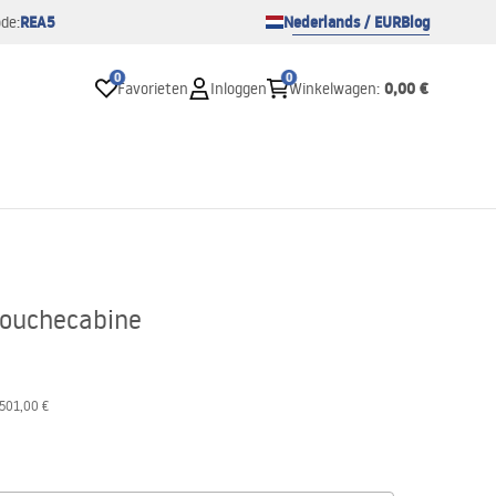
REA5
Nederlands / EUR
Blog
de:
0
0
0,00 €
Favorieten
Inloggen
Winkelwagen
:
douchecabine
501,00 €