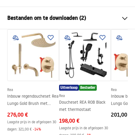
Afmetingen (deur x wand)
80
Bestanden om te downloaden (2)
Kleur
zwart
Type cabine
Inloop
Veiligheidsinformatie
De kleur van het glas
Gerookt brons 8mm
WARUNKI BEZPIECZENSTWA KABINY DRZWI
Seria
Flexi
PARAWANY.pdf
Installatie
Op het peuterbad of op de
vloer
Installatiehandleiding
Hoogte (mm)
1950
mm
Instrukcja_monta__u___cianki_Flexi.pdf
Richting van de cabine
Universeel
Uitverkoop
Bestseller
Rea
Rea
Garantie
24 maanden
Inbouw regendoucheset Rea
Rea
Inbouw badm
Doucheset REA ROB Black
Lungo Gold Brush met
Lungo Gold B
Easy Clean-coating
Ja, aan één kant van het glas
met thermostaat
uitloop + BOX
276,00 €
201,00 €
198,00 €
Laagste prijs in de afgelopen 30
Laagste prijs in de afgelopen 30
dagen:
321,00 €
-
14
%