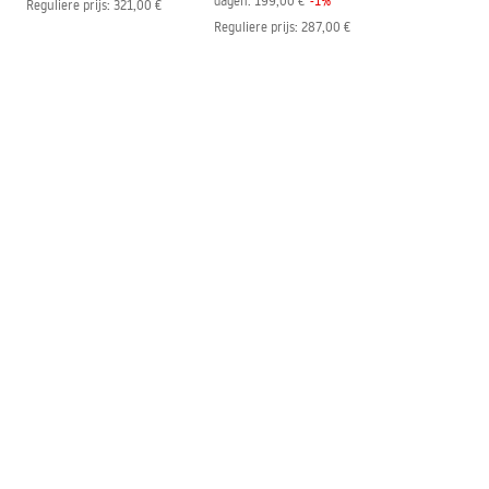
dagen:
199,00 €
-
1
%
Reguliere prijs
:
321,00 €
Reguliere prijs
:
287,00 €