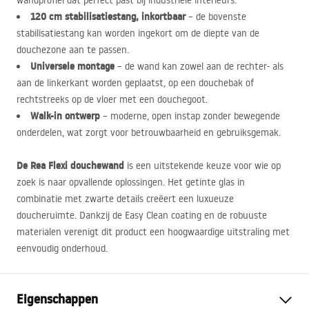
wandprofiel dat perfect past bij industriële interieurs.
120 cm stabilisatiestang, inkortbaar
– de bovenste
stabilisatiestang kan worden ingekort om de diepte van de
douchezone aan te passen.
Universele montage
– de wand kan zowel aan de rechter- als
aan de linkerkant worden geplaatst, op een douchebak of
rechtstreeks op de vloer met een douchegoot.
Walk-in ontwerp
– moderne, open instap zonder bewegende
onderdelen, wat zorgt voor betrouwbaarheid en gebruiksgemak.
De Rea Flexi douchewand
is een uitstekende keuze voor wie op
zoek is naar opvallende oplossingen. Het getinte glas in
combinatie met zwarte details creëert een luxueuze
doucheruimte. Dankzij de Easy Clean coating en de robuuste
materialen verenigt dit product een hoogwaardige uitstraling met
eenvoudig onderhoud.
Eigenschappen