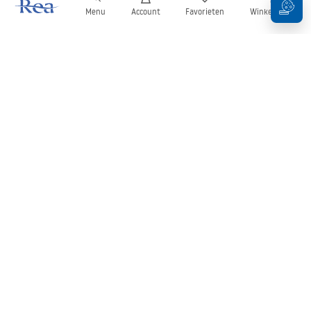
Menu
Account
Favorieten
Winkelwagen
Nieuwsbrief
Blijf op de hoogte van nieuws en aanbiedingen!
Aanmelden
Door uw gegevens in te voeren en te bevestigen, gaat u akkoord
met het ontvangen van de nieuwsbrief onder de voorwaarden
zoals beschreven in de
Algemene voorwaarden
.