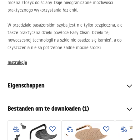
można złożyć do ściany. Daje nieograniczone możliwości
praktycznego wykorzystania łazienki.
W przedziale pasażerskim szyba jest nie tylko bezpieczna, ale
także praktyczna dzięki powłoce Easy Clean. Dzięki tej
nowoczesnej technologii na szkle nie osadza się kamień, a do
czyszczenia nie są potrzebne żadne mocne środki.
Instrukcja
Eigenschappen
Afmetingen (deur x wand)
80x80
Bestanden om te downloaden (1)
Kleur
Chroom
Type cabine
Hoek
shower manual
De kleur van het glas
Transparant 6mm
shower manual.pdf