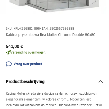
SKU
:
KPL-K6368
ID
:
8964
EAN
:
5902557386888
Kabina prysznicowa Rea Molier Chrome Double 80x80
541,00 €
Verzending overmorgen.
Vraag over product
Productbeschrijving
Kabina Molier składa się z dwojga szklanych drzwi ozdobionych
eleganckimi elementami w kolorze chromu. Model ten jest
idealnym rozwiązaniem do małych i niebanalnych łazienek. Drzwi